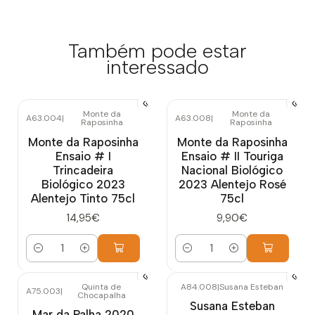
Também pode estar
interessado
Monte da
Monte da
A63.004
|
A63.008
|
Raposinha
Raposinha
Monte da Raposinha
Monte da Raposinha
Ensaio # I
Ensaio # II Touriga
Trincadeira
Nacional Biológico
Biológico 2023
2023 Alentejo Rosé
Alentejo Tinto 75cl
75cl
14,95€
9,90€
Quantidade
Quantidade
Quinta de
A84.008
|
Susana Esteban
A75.003
|
Chocapalha
Esgotado
Susana Esteban
Mar da Palha 2020