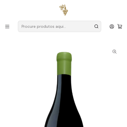
Entregas grátis
para encomendas a partir de
59€ (Portugal
Continental)
Início
Produtores
Alentejo
Monte da Raposinha
Monte da Raposinha Ensaio # IV Alicante Bouschet
Biológico 2022 Alentejo Tinto 75cl