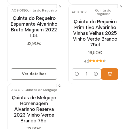
A09.011
|
Quinta do Regueiro
Quinta do
A09.002
|
Regueiro
Esgotado
Quinta do Regueiro
Quinta do Regueiro
Espumante Alvarinho
Primitivo Alvarinho
Bruto Magnum 2022
Vinhas Velhas 2025
1,5L
Vinho Verde Branco
32,90€
75cl
16,50€
4.5
Ver detalhes
Quantidade
A10.012
|
Quintas de Melgaço
Esgotado
Quintas de Melgaço
Homenagem
Alvarinho Reserva
2023 Vinho Verde
Branco 75cl
23,90€