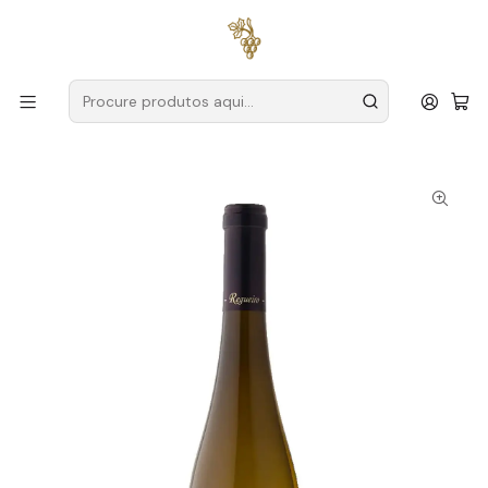
Entregas grátis
para encomendas a partir de
59€ (Portugal
Continental)
Início
Produtores
Vinho Verde
Quinta do Regueiro
Quinta do Regueiro Alvarinho Reserva Magnum 2024 Vinho
Verde Branco 1,5L