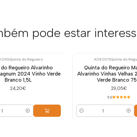
bém pode estar interes
.010
|
Quinta do Regueiro
A09.007
|
Quinta do Regu
 do Regueiro Alvarinho
Quinta do Regueiro M
Magnum 2024 Vinho Verde
Alvarinho Vinhas Velhas 
Branco 1,5L
Verde Branco 75
24,20€
29,05€
5.0
Quantidade