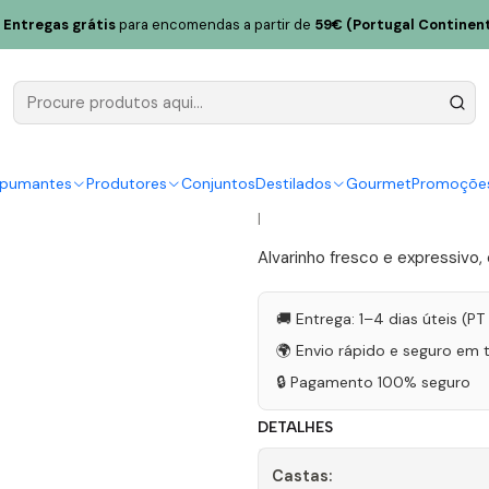
o Regueiro Alvarinho Jurássico III Vinho Verde Branco 75cl
Entregas grátis
para encomendas a partir de
59€ (Portugal Continent
Quinta do R
Jurássico I
75cl
spumantes
Produtores
Conjuntos
Destilados
Gourmet
Promoçõe
|
Alvarinho fresco e expressivo,
🚚 Entrega: 1–4 dias úteis (P
🌍 Envio rápido e seguro em 
🔒 Pagamento 100% seguro
DETALHES
Castas: