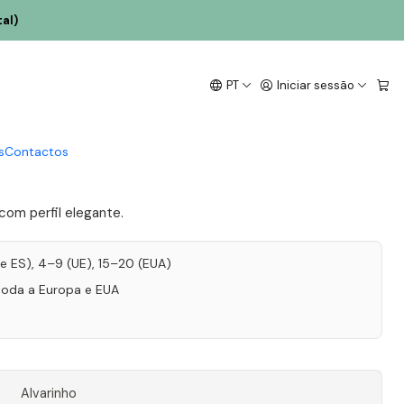
al)
egueiro Alvarinho
PT
Iniciar sessão
II Vinho Verde Branco
s
Contactos
 com perfil elegante.
T e ES), 4–9 (UE), 15–20 (EUA)
toda a Europa e EUA
Alvarinho