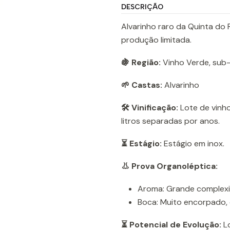
DESCRIÇÃO
Alvarinho raro da Quinta do
produção limitada.
🍇 Região:
Vinho Verde, sub
🌱 Castas:
Alvarinho
🛠️ Vinificação:
Lote de vinho
litros separadas por anos.
⏳ Estágio:
Estágio em inox.
👃 Prova Organoléptica:
Aroma: Grande complexi
Boca: Muito encorpado, 
⏳ Potencial de Evolução:
Lo