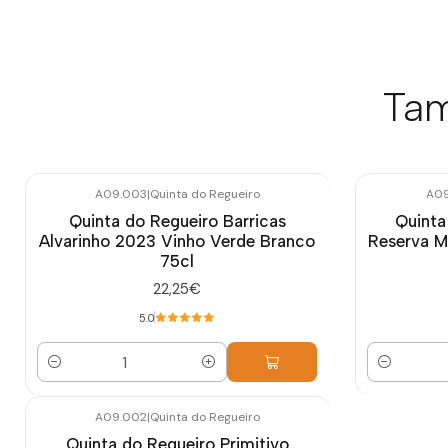
Tam
A09.003
|
Quinta do Regueiro
A09
Quinta do Regueiro Barricas
Quinta
Alvarinho 2023 Vinho Verde Branco
Reserva 
75cl
22,25€
5.0
Quantidade
Quantidade
A09.002
|
Quinta do Regueiro
Quinta do Regueiro Primitivo