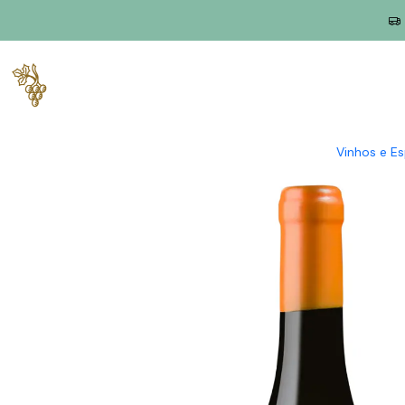
Início
Produtores
Vinho Verde
Quinta do Regueiro
Quinta d
Vinhos e E