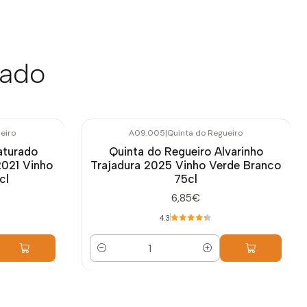
sado
eiro
A09.005
|
Quinta do Regueiro
aturado
Quinta do Regueiro Alvarinho
2021 Vinho
Trajadura 2025 Vinho Verde Branco
cl
75cl
6,85€
4.3
Quantidade