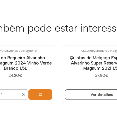
bém pode estar interes
.010
|
Quinta do Regueiro
A10.015
|
Quintas de Mel
Esgotado
 do Regueiro Alvarinho
Quintas de Melgaço E
Magnum 2024 Vinho Verde
Alvarinho Super Reser
Branco 1,5L
Magnum 2021 1,
24,20€
57,90€
Ver detalhes