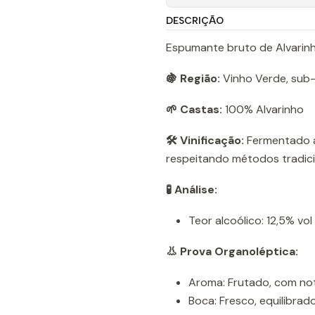
DESCRIÇÃO
Espumante bruto de Alvarinho
🍇 Região:
Vinho Verde, sub
🌱 Castas:
100% Alvarinho
🛠️ Vinificação:
Fermentado a
respeitando métodos tradici
🧪 Análise:
Teor alcoólico: 12,5% vol
👃 Prova Organoléptica:
Aroma: Frutado, com not
Boca: Fresco, equilibrado