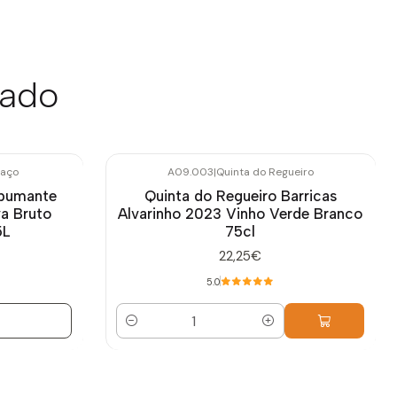
sado
gaço
A09.003
|
Quinta do Regueiro
spumante
Quinta do Regueiro Barricas
va Bruto
Alvarinho 2023 Vinho Verde Branco
5L
75cl
22,25€
5.0
Quantidade