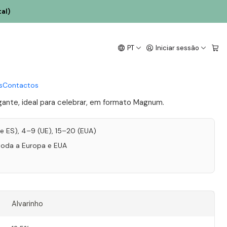
al)
Regueiro Espumante
PT
Iniciar sessão
Bruto Magnum 2022 1,5L
s
Contactos
ante, ideal para celebrar, em formato Magnum.
T e ES), 4–9 (UE), 15–20 (EUA)
toda a Europa e EUA
Alvarinho