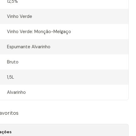
12,5%
Vinho Verde
Vinho Verde: Monção-Melgaço
Espumante Alvarinho
Bruto
1,5L
Alvarinho
favoritos
zações