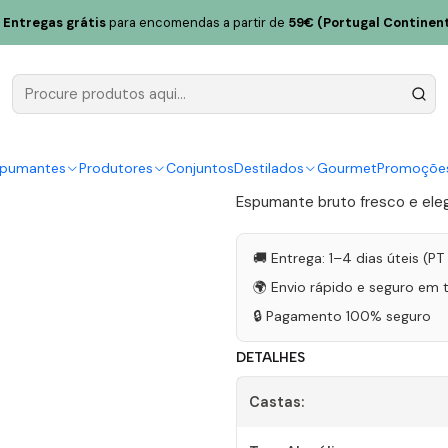
do Regueiro Espumante Alvarinho Bruto Magnum 2022 1,5L
Entregas grátis
para encomendas a partir de
59€ (Portugal Continent
Quinta do 
Alvarinho 
|
spumantes
Produtores
Conjuntos
Destilados
Gourmet
Promoçõe
Espumante bruto fresco e eleg
🚚 Entrega: 1–4 dias úteis (P
🌍 Envio rápido e seguro em 
🔒 Pagamento 100% seguro
DETALHES
Castas: