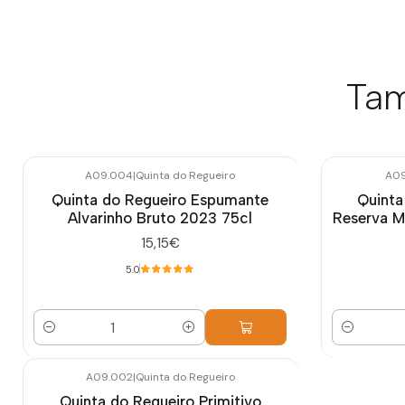
Tam
A09.004
|
Quinta do Regueiro
A09
Quinta do Regueiro Espumante
Quinta
Alvarinho Bruto 2023 75cl
Reserva 
15,15€
5.0
Quantidade
Quantidade
A09.002
|
Quinta do Regueiro
Quinta do Regueiro Primitivo