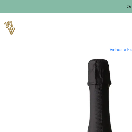
Início
Produtores
Vinho Verde
Quinta do Regueiro
Quinta 
Vinhos e E