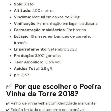
Solo:
Xisto
Altitude:
400 metros
Vindima:
Manual em caixas de 20kg
Vinificação:
Fermentação em lagar tradicional
Fermentação maloláctica:
Em barrica
Estágio:
16 meses em barricas de carvalho
francês
Engarrafamento:
Setembro 2020
Produção:
3.100 garrafas
Teor Alcoólico:
13,5% vol.
Acidez Total:
5,9 g/L
pH:
3,57
✅
Por que escolher o Poeira
Vinha da Torre 2018?
✔️ Vinho de vinha velha com identidade marcante
✔️ Edição limitada e altamente colecionável