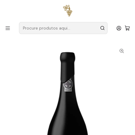
Entregas grátis
para encomendas a partir de
59€ (Portugal
Continental)
Início
Produtores
Douro
Poeira
Poeira Vinha da Torre 2018 Douro Tinto 75cl