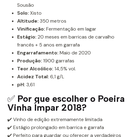
Sousão
Solo:
Xisto
Altitude:
350 metros
Vinificação:
Fermentação em lagar
Estágio:
20 meses em barricas de carvalho
francês + 5 anos em garrafa
Engarrafamento:
Maio de 2020
Produção:
1900 garrafas
Teor Alcoólico:
14,5% vol.
Acidez Total:
6,1 g/L
pH:
3,61
✅
Por que escolher o Poeira
Vinha Ímpar 2018?
✔️ Vinho de edição extremamente limitada
✔️ Estágio prolongado em barrica e garrafa
✔️ Perfeito para guardar ou oferecer a verdadeiros