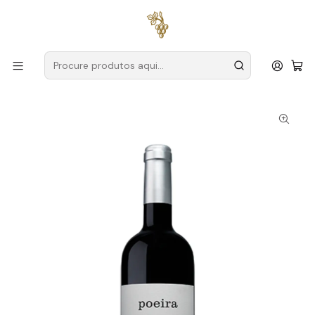
Entregas grátis
para encomendas a partir de
59€ (Portugal
Continental)
Início
Produtores
Douro
Poeira
Poeira Vinha Ímpar 2019 Douro Tinto 75cl