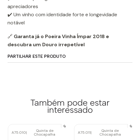
apreciadores
✔️ Um vinho com identidade forte e longevidade
notável
🔗
Garanta já o Poeira Vinha Ímpar 2018 e
descubra um Douro irrepetível
PARTILHAR ESTE PRODUTO
Também pode estar
interessado
Quinta de
Quinta de
A75.010
|
A75.011
|
Chocapalha
Chocapalha