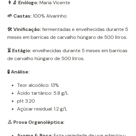
👨‍🔬 Enólogo:
Maria Vicente
🌱 Castas:
100% Alvarinho
🛠️ Vinificação:
fermentadas e envelhecidas durante 5
meses em barricas de carvalho húngaro de 500 litros.
⏳ Estágio:
envelhecidas durante 5 meses em barricas
de carvalho húngaro de 500 litros.
🧪 Análise:
Teor alcoólico: 13%
Ácido tartárico: 5.8 g/L
pH: 3.20
Açúcar residual: 1.2 g/L
👃 Prova Organoléptica:
Aroma & Boca:
Esta variedade de uva adaptou-