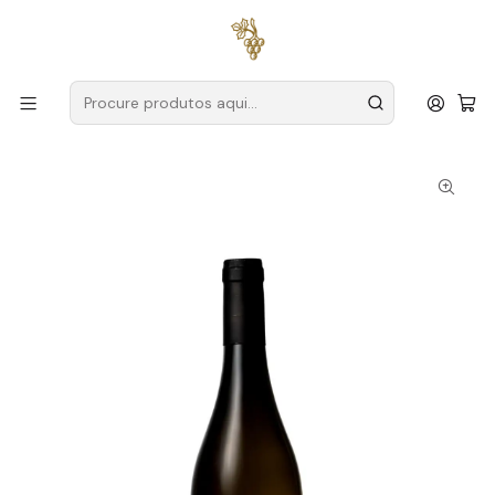
Entregas grátis
para encomendas a partir de
59€ (Portugal
Continental)
Início
Produtores
Tejo
ODE Winery
Ode Winery Alvarinho 2023 Tejo Branco 75cl