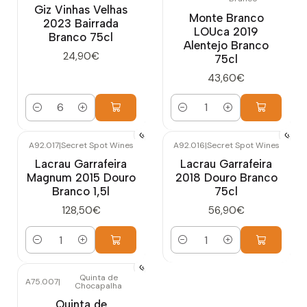
Giz Vinhas Velhas
Monte Branco
2023 Bairrada
LOUca 2019
Branco 75cl
Alentejo Branco
24,90€
75cl
43,60€
Quantidade
Quantidade
A92.017
|
Secret Spot Wines
A92.016
|
Secret Spot Wines
Lacrau Garrafeira
Lacrau Garrafeira
Magnum 2015 Douro
2018 Douro Branco
Branco 1,5l
75cl
128,50€
56,90€
Quantidade
Quantidade
Quinta de
A75.007
|
Chocapalha
Quinta de