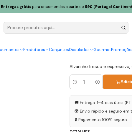
nho 2023 Vinho Verde Branco 75cl
Entregas grátis
para encomendas a partir de
59€ (Portugal Continent
Monsão 126
Verde Bran
|
spumantes
Produtores
Conjuntos
Destilados
Gourmet
Promoçõe
5.0
3 avaliações
Alvarinho fresco e expressivo,
Adici
Quantidade
🚚 Entrega: 1–4 dias úteis (P
🌍 Envio rápido e seguro em 
🔒 Pagamento 100% seguro
DETALHES