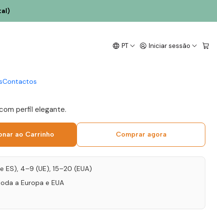
al)
1 Alvarinho 2023 Vinho
PT
Iniciar sessão
co 75cl
s
Contactos
 com perfil elegante.
onar ao Carrinho
Comprar agora
T e ES), 4–9 (UE), 15–20 (EUA)
toda a Europa e EUA