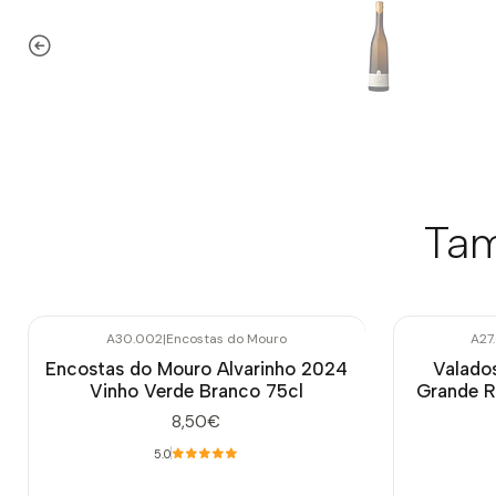
Tam
A30.002
|
Encostas do Mouro
A27
-10%
DESCONTO
Esgotado
Encostas do Mouro Alvarinho 2024
Valado
Vinho Verde Branco 75cl
Grande R
8,50€
5.0