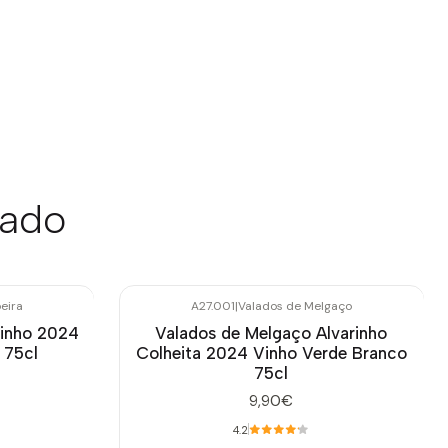
sado
eira
A27.001
|
Valados de Melgaço
arinho 2024
Valados de Melgaço Alvarinho
 75cl
Colheita 2024 Vinho Verde Branco
75cl
9,90€
4.2