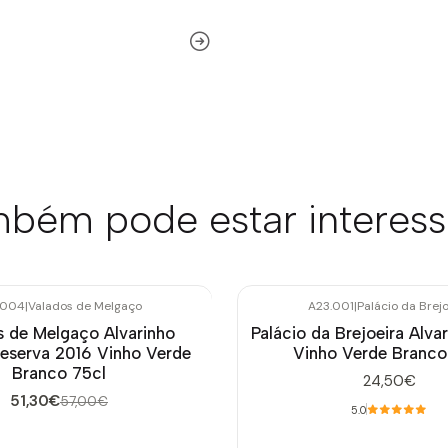
bém pode estar interes
.004
|
Valados de Melgaço
A23.001
|
Palácio da Brejo
s de Melgaço Alvarinho
Palácio da Brejoeira Alv
eserva 2016 Vinho Verde
Vinho Verde Branco
Branco 75cl
24,50€
51,30€
57,00€
5.0