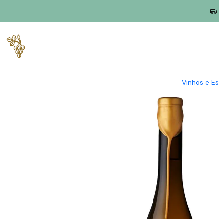
Início
Produtores
Vinho Verde
Monsão
Monsão 1261 Alvari
Vinhos e E