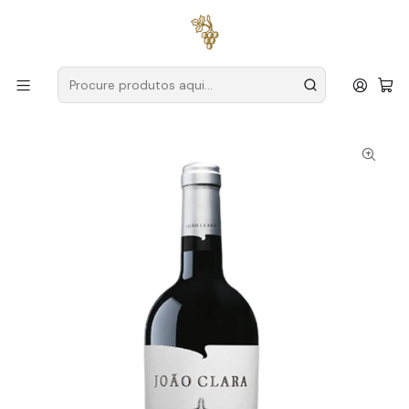
Entregas grátis
para encomendas a partir de
59€ (Portugal
Continental)
Início
Produtores
Algarve
João Clara
João Clara Homenagem Algarve Tinto 75cl