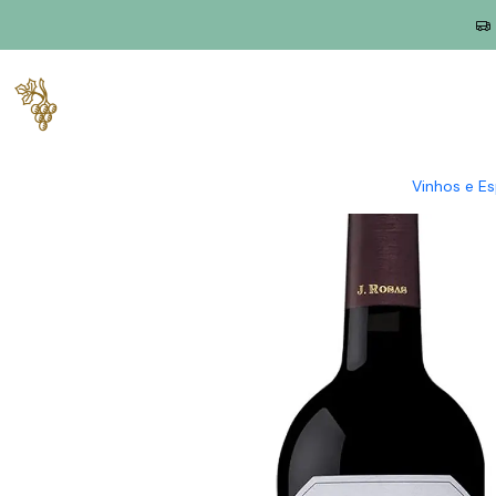
Início
Produtores
Douro
J. Rosas
J. Rosas Puro de Tourig
Vinhos e E