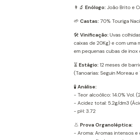
👨‍🔬
Enólogo:
João Brito e C
🌱
Castas:
70% Touriga Naci
🛠️
Vinificação:
Uvas colhida
caixas de 20Kg) e com uma m
em pequenas cubas de inox
⏳
Estágio:
12 meses de barric
(Tanoarias: Seguin Moreau e
🧪
Análise:
- Teor alcoólico: 14.0% Vol. 
- Acidez total: 5.2g/dm3 (Áci
- pH: 3.72
👃
Prova Organoléptica:
- Aroma: Aromas intensos e 