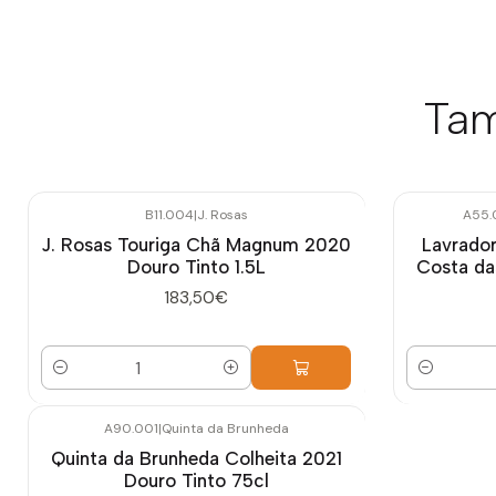
Tam
B11.004
|
J. Rosas
A55.
J. Rosas Touriga Chã Magnum 2020
Lavrador
Douro Tinto 1.5L
Costa da
183,50€
Quantidade
Quantidade
A90.001
|
Quinta da Brunheda
Quinta da Brunheda Colheita 2021
Douro Tinto 75cl