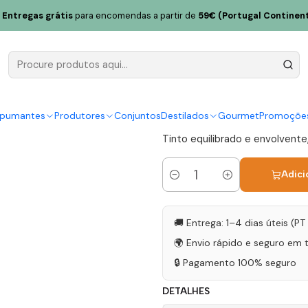
a Chã Magnum 2020 Douro Tinto 1.5L
Entregas grátis
para encomendas a partir de
59€ (Portugal Continent
J. Rosas Pu
Magnum 202
|
spumantes
Produtores
Conjuntos
Destilados
Gourmet
Promoçõe
Tinto equilibrado e envolvent
Adici
Quantidade
🚚 Entrega: 1–4 dias úteis (P
🌍 Envio rápido e seguro em 
🔒 Pagamento 100% seguro
DETALHES