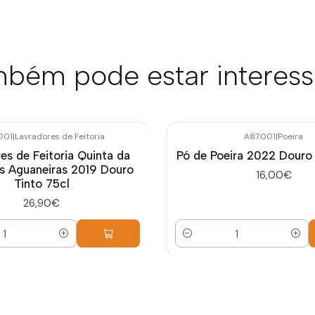
bém pode estar interes
001
|
Lavradores de Feitoria
A87.001
|
Poeira
es de Feitoria Quinta da
Pó de Poeira 2022 Douro 
s Aguaneiras 2019 Douro
16,00€
Tinto 75cl
26,90€
Quantidade