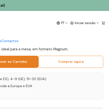
al)
ro de Touriga Chã
PT
Iniciar sessão
0 Douro Tinto 1.5L
s
Contactos
e, ideal para a mesa, em formato Magnum.
onar ao Carrinho
Comprar agora
T e ES), 4–9 (UE), 15–20 (EUA)
toda a Europa e EUA