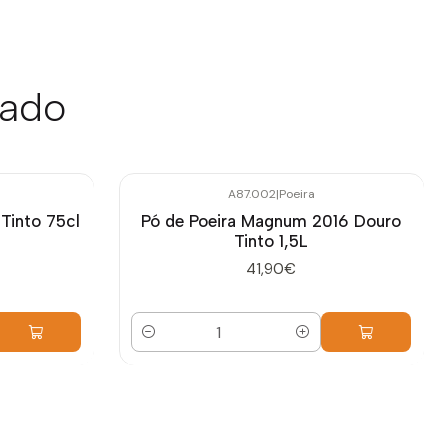
sado
A87.002
|
Poeira
Tinto 75cl
Pó de Poeira Magnum 2016 Douro
Tinto 1,5L
41,90€
Quantidade