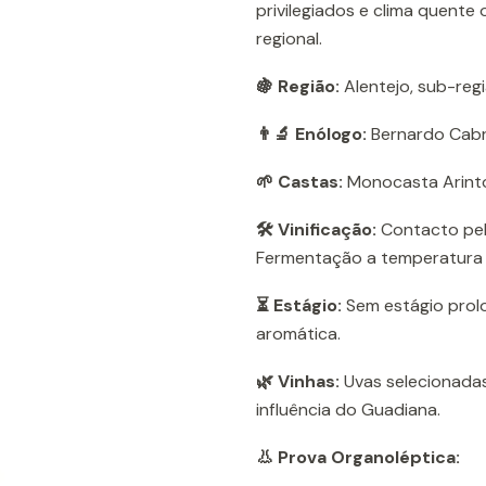
privilegiados e clima quente 
regional.
🍇 Região:
Alentejo, sub-regi
👨‍🔬 Enólogo:
Bernardo Cabr
🌱 Castas:
Monocasta Arint
🛠️ Vinificação:
Contacto pel
Fermentação a temperatura 
⏳ Estágio:
Sem estágio prol
aromática.
🌿 Vinhas:
Uvas selecionadas
influência do Guadiana.
👃 Prova Organoléptica: