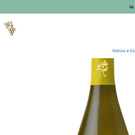
Início
Produtores
Alentejo
Herdade da Bombeira
Herdade 
Vinhos e E