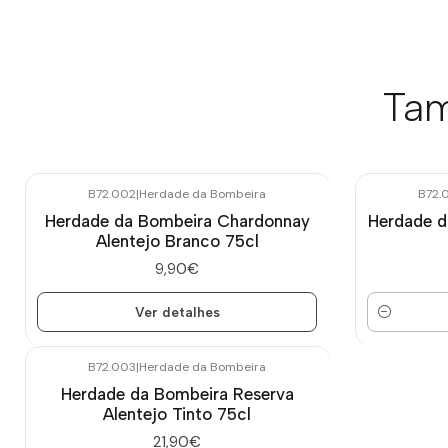
Tam
B72.002
|
Herdade da Bombeira
B72.
Esgotado
Herdade da Bombeira Chardonnay
Herdade d
Alentejo Branco 75cl
9,90€
Ver detalhes
Quantidade
B72.003
|
Herdade da Bombeira
Herdade da Bombeira Reserva
Alentejo Tinto 75cl
21,90€