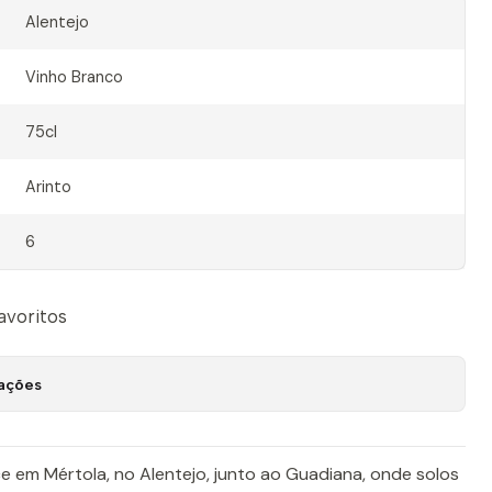
Alentejo
Vinho Branco
75cl
Arinto
6
favoritos
zações
 em Mértola, no Alentejo, junto ao Guadiana, onde solos