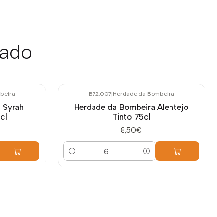
sado
beira
B72.007
|
Herdade da Bombeira
 Syrah
Herdade da Bombeira Alentejo
cl
Tinto 75cl
8,50€
Quantidade