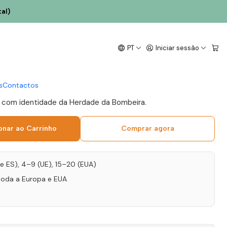
al)
 Bombeira Arinto
PT
Iniciar sessão
anco 75cl
s
Contactos
, com identidade da Herdade da Bombeira.
onar ao Carrinho
Comprar agora
T e ES), 4–9 (UE), 15–20 (EUA)
toda a Europa e EUA