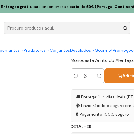
da Bombeira Arinto Alentejo Branco 75cl
Entregas grátis
para encomendas a partir de
59€ (Portugal Continent
Herdade da
Alentejo Br
|
spumantes
Produtores
Conjuntos
Destilados
Gourmet
Promoçõe
Monocasta Arinto do Alentejo
Adici
Quantidade
🚚 Entrega: 1–4 dias úteis (P
🌍 Envio rápido e seguro em 
🔒 Pagamento 100% seguro
DETALHES