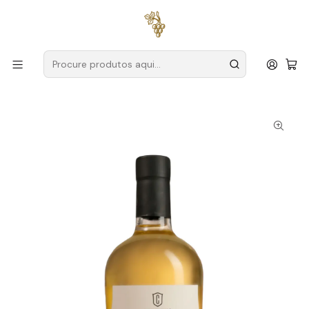
Entregas grátis
para encomendas a partir de
59€ (Portugal
Continental)
Início
Produtores
Vinho Verde
Cortinha Velha
Cortinha Velha Colheita Tardia Alvarinho 2022 Vinho Verde
Branco 50cl