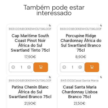
Também pode estar
interessado
B69.005
|
BOEKENHOUTSKLOOF
B69.001
|
BOEKENHOUTSKLOOF
Cap Maritime South
Porcupine Ridge
Coast Pinot Noir
Chardonnay África do
África do Sul
Sul Swartland Branco
Swartland Tinto 75cl
75cl
17,90€
8,90€
Quantidade
Quantidade
B69.006
|
BOEKENHOUTSKLOOF
B45.002
|
Casal Santa Maria
Esgotado
Patina Chenin Blanc
Casal Santa Maria
África do Sul
Chardonnay Lisboa
Swartland Branco 75cl
Branco 75cl
21,90€
21,50€