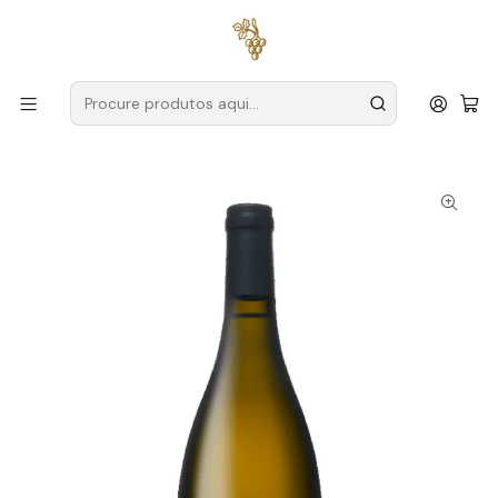
Entregas grátis
para encomendas a partir de
59€ (Portugal
Continental)
Início
Produtores
África do Sul
Boekenhoutskloof
Cap Maritime South Coast Chardonnay África do Sul
Swartland Branco 75cl