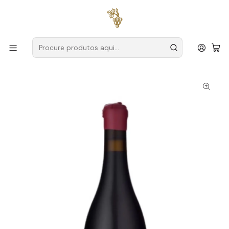
Entregas grátis
para encomendas a partir de
59€ (Portugal
Continental)
Início
Produtores
Alentejo
Cabeças do Reguengo
Cabeças do Reguengo Seiva 2018 Alentejo Tinto 75cl