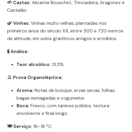
🌱 Castas:
Alicante Bouschet, Trincadeira, Aragonez e
Castelão
🌿 Vinhas:
Vinhas muito velhas, plantadas nos
primeiros anos do século XX, entre 500 e 720 metros
de altitude, em solos graníticos antigos e erodidos
🧪 Análise:
Teor alcoólico:
13,5%
👃 Prova Organoléptica:
Aroma:
Notas de bosque, ervas secas, folhas,
bagas esmagadas e cogumelos
Boca:
Fresco, com taninos polidos, textura
envolvente e final longo
🍽️ Serviço:
16–18 ºC