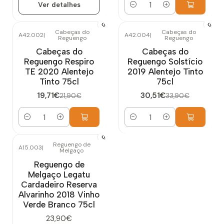
Ver detalhes
Quantidade
Cabeças do
Cabeças do
A42.002
|
A42.004
|
Reguengo
Reguengo
-10%
DESCONTO
-10%
DESCONTO
Cabeças do
Cabeças do
Reguengo Respiro
Reguengo Solstício
TE 2020 Alentejo
2019 Alentejo Tinto
Tinto 75cl
75cl
19,71€
30,51€
21,90€
33,90€
Quantidade
Quantidade
Reguengo de
A15.003
|
Melgaço
Esgotado
Reguengo de
Melgaço Legatu
Cardadeiro Reserva
Alvarinho 2018 Vinho
Verde Branco 75cl
23,90€