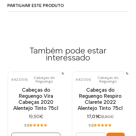
PARTILHAR ESTE PRODUTO
Também pode estar
interessado
Cabeças do
Cabeças do
A42.005
|
A42.001
|
Reguengo
Reguengo
-10%
DESCONTO
Esgotado
Cabeças do
Cabeças do
Reguengo Vira
Reguengo Respiro
Cabeças 2020
Clarete 2022
Alentejo Tinto 75cl
Alentejo Tinto 75cl
19,90€
17,01€
18,90€
5.0
5.0