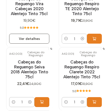
Reguengo Vira
Reguengo Respiro
Cabeças 2020
TE 2020 Alentejo
Alentejo Tinto 75cl
Tinto 75cl
19,90€
19,71€
21,90€
5.0
Ver detalhes
Quantidade
Cabeças do
Cabeças do
A42.003
|
A42.001
|
Reguengo
Reguengo
-10%
DESCONTO
-10%
DESCONTO
Cabeças do
Cabeças do
Reguengo Seiva
Reguengo Respiro
2018 Alentejo Tinto
Clarete 2022
75cl
Alentejo Tinto 75cl
22,41€
17,01€
24,90€
18,90€
5.0
Quantidade
Quantidade