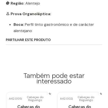
🍇 Região:
Alentejo
👃 Prova Organoléptica:
Boca:
Perfil tinto gastronómico e de carácter
alentejano
PARTILHAR ESTE PRODUTO
Também pode estar
interessado
Cabeças do
Cabeças do
A42.005
|
A42.002
|
Reguengo
Reguengo
-10%
DESCONTO
Esgotado
Cabeças do
Cabeças do