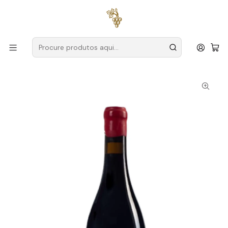
Entregas grátis
para encomendas a partir de
59€ (Portugal
Continental)
Início
Produtores
Alentejo
Cabeças do Reguengo
Cabeças do Reguengo Solstício 2019 Alentejo Tinto 75cl