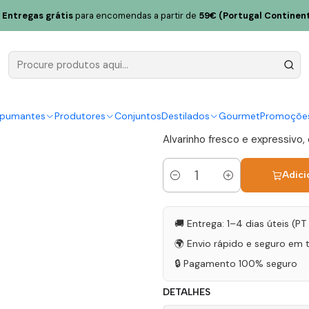
024 Vinho Verde Branco 75cl
Entregas grátis
para encomendas a partir de
59€ (Portugal Continent
Sumius Alv
Verde Bran
|
spumantes
Produtores
Conjuntos
Destilados
Gourmet
Promoçõe
Alvarinho fresco e expressivo,
Adici
Quantidade
🚚 Entrega: 1–4 dias úteis (P
🌍 Envio rápido e seguro em 
🔒 Pagamento 100% seguro
DETALHES