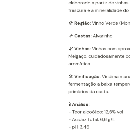
elaborado a partir de vinha
frescura e a mineralidade do t
🍇
Região:
Vinho Verde (Mon
🌱
Castas:
Alvarinho
🌿
Vinhas:
Vinhas com aprox
Melgaço, cuidadosamente co
aromática.
🛠️
Vinificação:
Vindima manu
fermentação a baixa tempera
primários da casta.
🧪
Análise:
- Teor alcoólico: 12,5% vol
- Acidez total: 6,6 g/L
- pH: 3,46