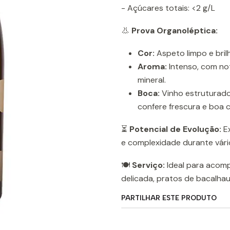
- Açúcares totais: <2 g/L
👃
Prova Organoléptica:
Cor:
Aspeto limpo e brilh
Aroma:
Intenso, com n
mineral.
Boca:
Vinho estruturado
confere frescura e boa 
⏳
Potencial de Evolução:
Ex
e complexidade durante vár
🍽️
Serviço:
Ideal para acom
delicada, pratos de bacalhau 
PARTILHAR ESTE PRODUTO