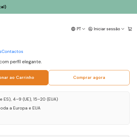
al)
arinho 2024 Vinho
PT
Iniciar sessão
co 75cl
s
Contactos
 com perfil elegante.
onar ao Carrinho
Comprar agora
T e ES), 4–9 (UE), 15–20 (EUA)
toda a Europa e EUA