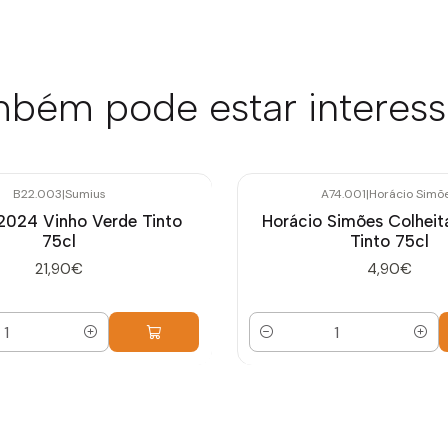
bém pode estar interes
B22.003
|
Sumius
A74.001
|
Horácio Simõ
2024 Vinho Verde Tinto
Horácio Simões Colheit
75cl
Tinto 75cl
21,90€
4,90€
Quantidade