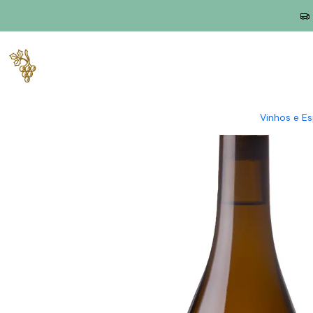
Início
Produtores
Vinho Verde
Sumius
Sumius Alvarinho 2
Vinhos e E