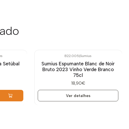
sado
es
B22.005
|
Sumius
Esgotado
a Setúbal
Sumius Espumante Blanc de Noir
Bruto 2023 Vinho Verde Branco
75cl
18,90€
Ver detalhes