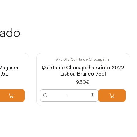
sado
A75.018
|
Quinta de Chocapalha
 Magnum
Quinta de Chocapalha Arinto 2022
1,5L
Lisboa Branco 75cl
9,50€
Quantidade