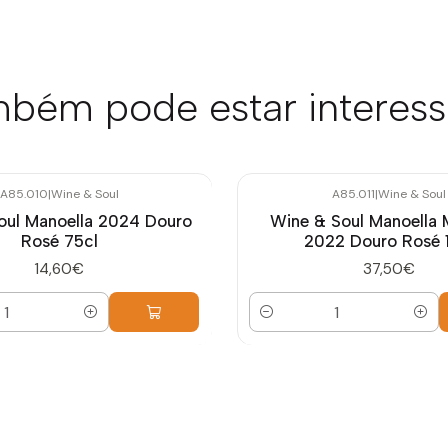
bém pode estar interes
A85.010
|
Wine & Soul
A85.011
|
Wine & Soul
oul Manoella 2024 Douro
Wine & Soul Manoella
Rosé 75cl
2022 Douro Rosé 
14,60€
37,50€
Quantidade