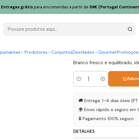
rdens Viosinho 2019 Douro Branco 75cl
Entregas grátis
para encomendas a partir de
59€ (Portugal Continent
Seara D'Or
Douro Bran
|
spumantes
Produtores
Conjuntos
Destilados
Gourmet
Promoçõe
Branco fresco e equilibrado, id
Adici
Quantidade
🚚 Entrega: 1–4 dias úteis (P
🌍 Envio rápido e seguro em 
🔒 Pagamento 100% seguro
DETALHES