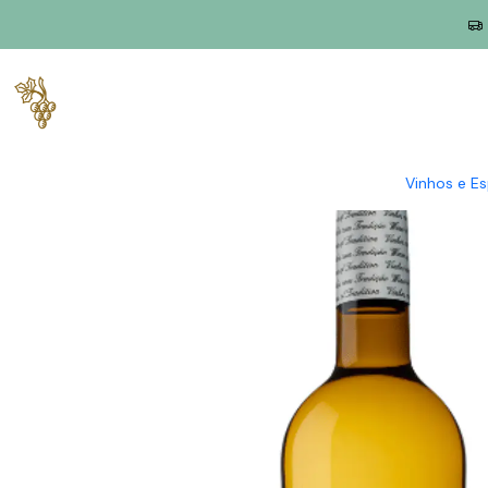
Início
Produtores
Douro
Quinta Seara D'Ordens
Seara D'O
Vinhos e E