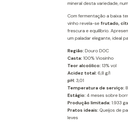
mineral desta variedade, num
Com fermentação a baixa tem
vinho revela-se
frutado, cítr
frescura e equilíbrio. Apres
um paladar elegante, ideal 
Região:
Douro DOC
Casta:
100% Viosinho
Teor alcoólico:
13% vol
Acidez total:
6,8 g/l
pH:
3,01
Temperatura de serviço:
8
Estágio:
4 meses sobre borra
Produção limitada:
1.933 ga
Pratos ideais:
Queijos de pa
leves