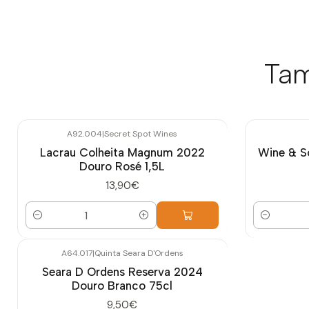
Tam
A92.004
|
Secret Spot Wines
Lacrau Colheita Magnum 2022
Wine & S
Douro Rosé 1,5L
13,90€
Quantidade
Quantidade
A64.017
|
Quinta Seara D'Ordens
Seara D Ordens Reserva 2024
Douro Branco 75cl
9,50€