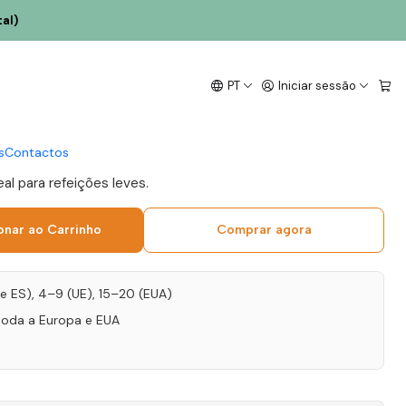
al)
dens Viosinho 2019
PT
Iniciar sessão
co 75cl
s
Contactos
eal para refeições leves.
onar ao Carrinho
Comprar agora
T e ES), 4–9 (UE), 15–20 (EUA)
toda a Europa e EUA