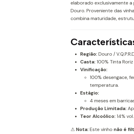
elaborado exclusivamente a 
Douro. Proveniente das vinh
combina maturidade, estrutur
Característica
Região:
Douro / V.Q.P.R.D
Casta:
100% Tinta Roriz 
Vinificação:
100% desengace, fe
temperatura.
Estágio:
4 meses em barricas
Produção Limitada:
Ap
Teor Alcoólico:
14% vol.
⚠
Nota:
Este vinho
não é fi