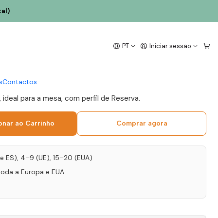
al)
ens Reserva Tinta
PT
Iniciar sessão
Douro Tinto 75cl
s
Contactos
, ideal para a mesa, com perfil de Reserva.
onar ao Carrinho
Comprar agora
T e ES), 4–9 (UE), 15–20 (EUA)
toda a Europa e EUA