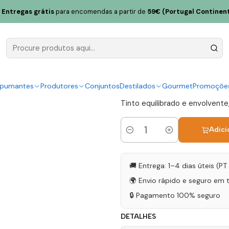
dens Reserva Tinta Roriz 2016 Douro Tinto 75cl
Entregas grátis
para encomendas a partir de
59€ (Portugal Continent
Seara D Ord
Roriz 2016 
|
spumantes
Produtores
Conjuntos
Destilados
Gourmet
Promoçõe
Tinto equilibrado e envolvente
Adici
Quantidade
🚚 Entrega: 1–4 dias úteis (P
🌍 Envio rápido e seguro em 
🔒 Pagamento 100% seguro
DETALHES