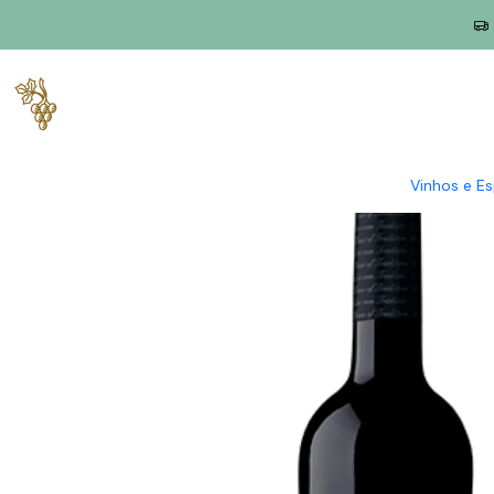
Início
Produtores
Douro
Quinta Seara D'Ordens
Seara D Or
Vinhos e E