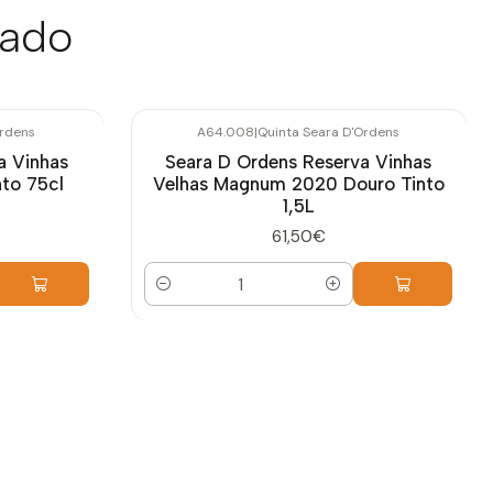
sado
Ordens
A64.008
|
Quinta Seara D'Ordens
a Vinhas
Seara D Ordens Reserva Vinhas
to 75cl
Velhas Magnum 2020 Douro Tinto
1,5L
61,50€
Quantidade