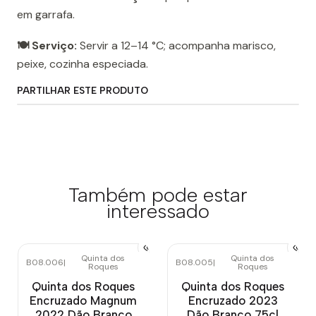
em garrafa.
🍽️ Serviço:
Servir a 12–14 °C; acompanha marisco,
peixe, cozinha especiada.
PARTILHAR ESTE PRODUTO
Também pode estar
interessado
Quinta dos
Quinta dos
B08.006
|
B08.005
|
Roques
Roques
Quinta dos Roques
Quinta dos Roques
Encruzado Magnum
Encruzado 2023
2022 Dão Branco
Dão Branco 75cl