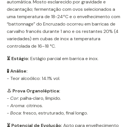
automática. Mosto esclarecido por gravidade e
decantação; fermentação com ovos selecionados a
uma temperatura de 18-24ºC e o envelhecimento com
“battonnage” do Encruzado ocorreu em barricas de
carvalho francês durante 1 ano e os restantes 20% (4
variedades) em cubas de inox a temperatura
controlada de 16–18 °C.
⏳ Estágio:
Estágio parcial em barrica e inox.
🧪 Análise:
- Teor alcoólico: 14.1% vol.
👃 Prova Organoléptica:
-
Cor
: palha‑claro, límpido.
-
Aroma
: citrinos.
-
Boca
: fresco, estruturado, final longo.
⏳ Potencial de Evolução:
Apto para envelhecimento