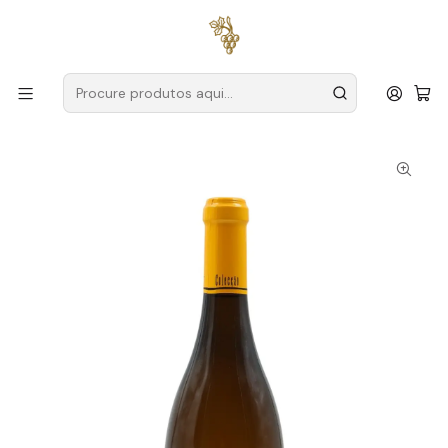
Entregas grátis
para encomendas a partir de
59€ (Portugal
Continental)
Início
Produtores
Dão
Quinta dos Roques
Quinta dos Roques Reserva 2022 Dão Branco 75cl