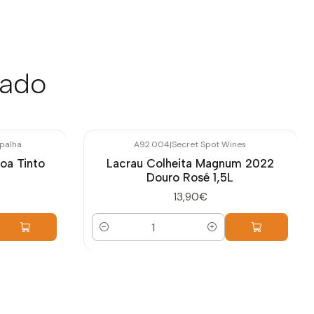
sado
palha
A92.004
|
Secret Spot Wines
oa Tinto
Lacrau Colheita Magnum 2022
Douro Rosé 1,5L
13,90€
Quantidade