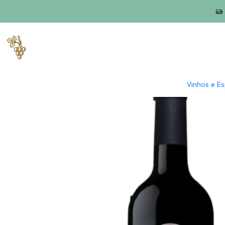
Início
Produtores
Setúbal
Quinta do Piloto
Quinta do Pilot
Vinhos e E