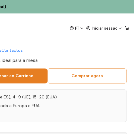
al)
iloto Collection
PT
Iniciar sessão
 2021 Setúbal Tinto 75cl
s
Contactos
 ideal para a mesa.
onar ao Carrinho
Comprar agora
T e ES), 4–9 (UE), 15–20 (EUA)
toda a Europa e EUA