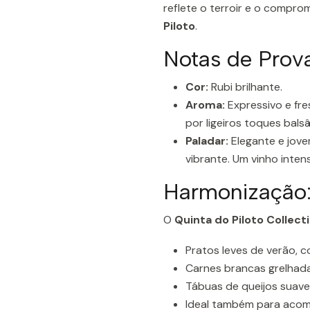
reflete o terroir e o compr
Piloto
.
Notas de Prova
Cor:
Rubi brilhante.
Aroma:
Expressivo e fr
por ligeiros toques bals
Paladar:
Elegante e jove
vibrante. Um vinho inten
Harmonização
O
Quinta do Piloto Collect
Pratos leves de verão, 
Carnes brancas grelhada
Tábuas de queijos suave
Ideal também para aco