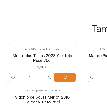
Tam
A62.015
|
Herdade Grande
A75.
Monte das Talhas 2023 Alentejo
Mar de P
Rosé 75cl
5,50€
Quantidade
Quantidade
A69.001
|
Sidónio de Sousa
Sidónio de Sousa Merlot 2018
Bairrada Tinto 75cl