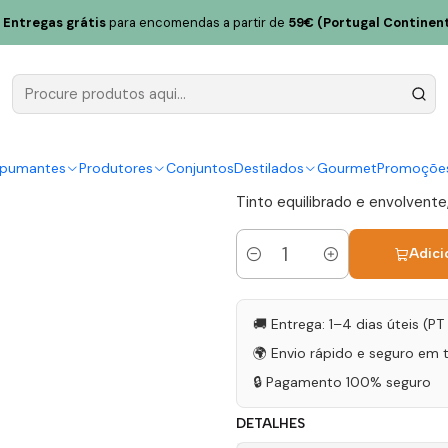
o Collection Alfrocheiro 2021 Setúbal Tinto 75cl
Entregas grátis
para encomendas a partir de
59€ (Portugal Continent
Quinta do P
Alfrocheiro
|
spumantes
Produtores
Conjuntos
Destilados
Gourmet
Promoçõe
Tinto equilibrado e envolvente,
Adici
Quantidade
🚚 Entrega: 1–4 dias úteis (P
🌍 Envio rápido e seguro em 
🔒 Pagamento 100% seguro
DETALHES