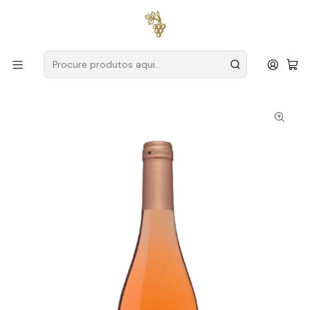
Entregas grátis
para encomendas a partir de
59€ (Portugal
Continental)
Início
Produtores
Lisboa
Quinta de Chocapalha
Quinta de Chocapalha Reserva 2023 Lisboa Rosé 75cl