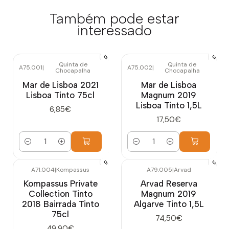
Também pode estar
interessado
Quinta de
Quinta de
A75.001
|
A75.002
|
Chocapalha
Chocapalha
Mar de Lisboa 2021
Mar de Lisboa
Lisboa Tinto 75cl
Magnum 2019
Lisboa Tinto 1,5L
6,85€
17,50€
Quantidade
Quantidade
A71.004
|
Kompassus
A79.005
|
Arvad
Kompassus Private
Arvad Reserva
Collection Tinto
Magnum 2019
2018 Bairrada Tinto
Algarve Tinto 1,5L
75cl
74,50€
49,90€