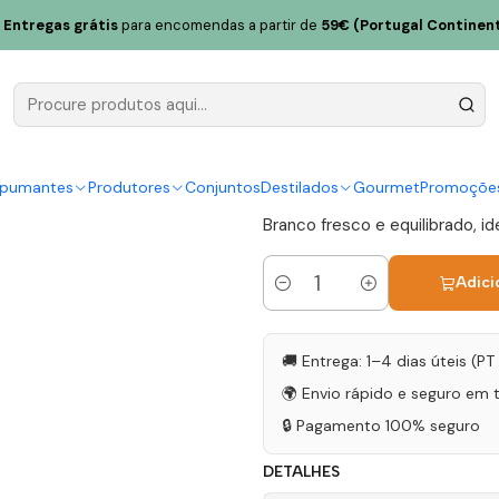
 Chocapalha Chardonnay 2024 Lisboa Branco 75cl
Entregas grátis
para encomendas a partir de
59€ (Portugal Continent
Quinta de 
2024 Lisbo
|
spumantes
Produtores
Conjuntos
Destilados
Gourmet
Promoçõe
Branco fresco e equilibrado, id
Adici
Quantidade
🚚 Entrega: 1–4 dias úteis (P
🌍 Envio rápido e seguro em 
🔒 Pagamento 100% seguro
DETALHES