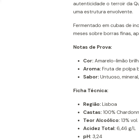
autenticidade o terroir da Q
uma estrutura envolvente.
Fermentado em cubas de ino
meses sobre borras finas, a
Notas de Prova:
Cor:
Amarelo-limão brilh
Aroma:
Fruta de polpa b
Sabor:
Untuoso, mineral,
Ficha Técnica:
Região:
Lisboa
Castas:
100% Chardon
Teor Alcoólico:
13% vol.
Acidez Total:
6,46 g/L
pH:
3,24