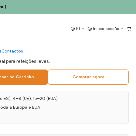
al)
Chocapalha Chardonnay
PT
Iniciar sessão
a Branco 75cl
s
Contactos
eal para refeições leves.
onar ao Carrinho
Comprar agora
T e ES), 4–9 (UE), 15–20 (EUA)
toda a Europa e EUA