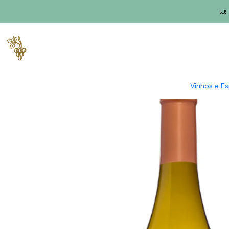
Início
Produtores
Lisboa
Quinta de Chocapalha
Quinta de
Vinhos e E