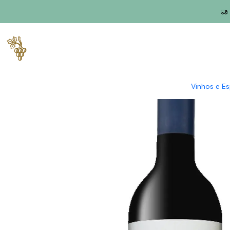
Início
Produtores
África do Sul
Boekenhoutskloof
Porcupin
Vinhos e E