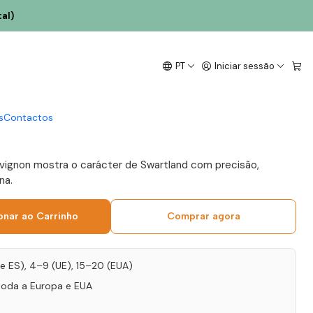
al)
Ridge Cabernet
PT
Iniciar sessão
frica do Sul Swartland
s
Contactos
vignon mostra o carácter de Swartland com precisão,
na.
onar ao Carrinho
Comprar agora
T e ES), 4–9 (UE), 15–20 (EUA)
toda a Europa e EUA