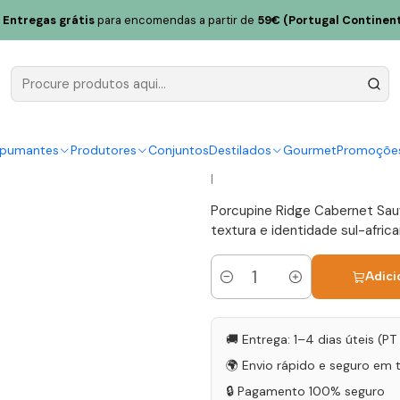
e Ridge Cabernet Sauvignon África do Sul Swartland Tinto 75cl
Entregas grátis
para encomendas a partir de
59€ (Portugal Continent
Porcupine 
Sauvignon Á
Tinto 75cl
spumantes
Produtores
Conjuntos
Destilados
Gourmet
Promoçõe
|
Porcupine Ridge Cabernet Sau
textura e identidade sul-africa
Adici
Quantidade
🚚 Entrega: 1–4 dias úteis (P
🌍 Envio rápido e seguro em 
🔒 Pagamento 100% seguro