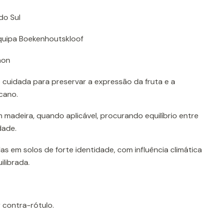
do Sul
quipa Boekenhoutskloof
non
cuidada para preservar a expressão da fruta e a
icano.
m madeira, quando aplicável, procurando equilíbrio entre
dade.
s em solos de forte identidade, com influência climática
ilibrada.
r contra-rótulo.