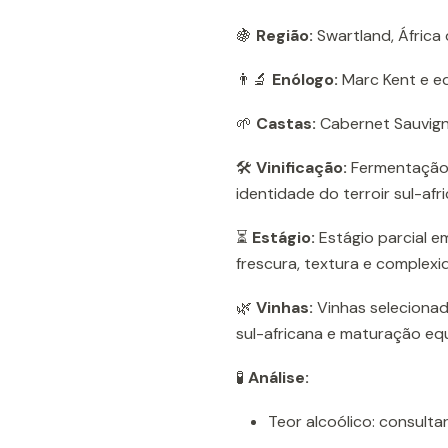
🍇
Região:
Swartland, África 
👨‍🔬
Enólogo:
Marc Kent e e
🌱
Castas:
Cabernet Sauvig
🛠️
Vinificação:
Fermentação 
identidade do terroir sul-afr
⏳
Estágio:
Estágio parcial e
frescura, textura e complexi
🌿
Vinhas:
Vinhas selecionada
sul-africana e maturação equ
🧪
Análise:
Teor alcoólico: consulta