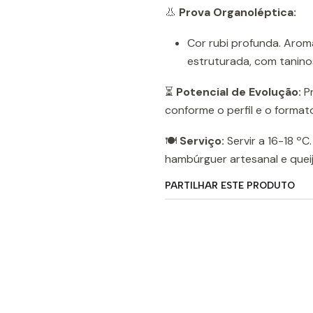
👃
Prova Organoléptica:
Cor rubi profunda. Aroma
estruturada, com taninos 
⏳
Potencial de Evolução:
Pr
conforme o perfil e o format
🍽️
Serviço:
Servir a 16-18 ºC
hambúrguer artesanal e quei
PARTILHAR ESTE PRODUTO