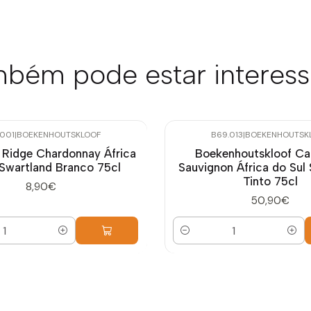
bém pode estar interes
.001
|
BOEKENHOUTSKLOOF
B69.013
|
BOEKENHOUTSK
 Ridge Chardonnay África
Boekenhoutskloof Ca
 Swartland Branco 75cl
Sauvignon África do Sul
Tinto 75cl
8,90€
50,90€
Quantidade