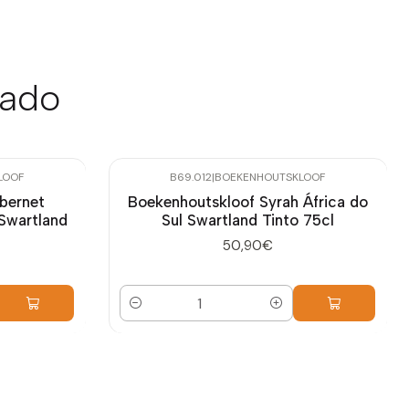
sado
LOOF
B69.012
|
BOEKENHOUTSKLOOF
bernet
Boekenhoutskloof Syrah África do
 Swartland
Sul Swartland Tinto 75cl
50,90€
Quantidade