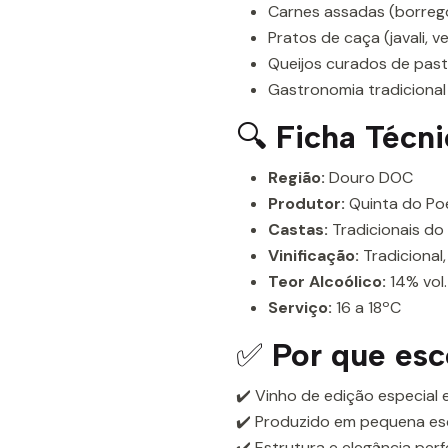
Carnes assadas (borrego,
Pratos de caça (javali, v
Queijos curados de pas
Gastronomia tradiciona
🔍
Ficha Técni
Região:
Douro DOC
Produtor:
Quinta do Po
Castas:
Tradicionais do 
Vinificação:
Tradicional
Teor Alcoólico:
14% vol.
Serviço:
16 a 18ºC
✅
Por que esc
✔️ Vinho de edição especial
✔️ Produzido em pequena es
✔️ Estrutura e elegância pe