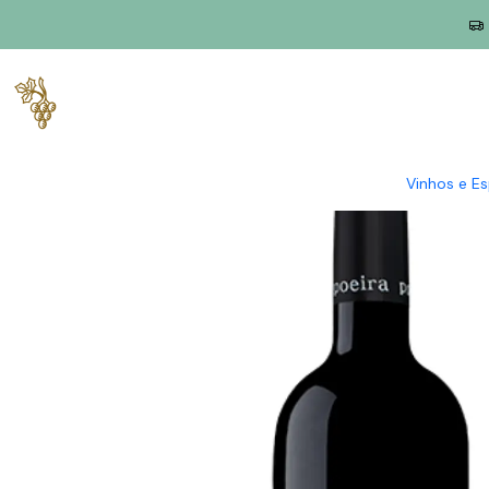
Início
Produtores
Douro
Poeira
Poeira Decade 2013 Douro 
Vinhos e E