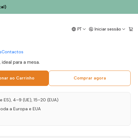
al)
ade 2013 Douro Tinto
PT
Iniciar sessão
s
Contactos
 ideal para a mesa.
onar ao Carrinho
Comprar agora
T e ES), 4–9 (UE), 15–20 (EUA)
toda a Europa e EUA