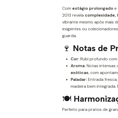
Com
estágio prolongado
e 
2013 revela
complexidade, f
vibrante mesmo após mais d
exigentes ou colecionadores 
guarda.
🍷
Notas de P
Cor:
Rubi profundo com l
Aroma:
Notas intensas
exóticas
, com apontam
Paladar:
Entrada fresca,
madeira bem integrada. 
🍽
Harmoniza
Perfeito para pratos de gran