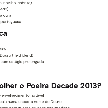
 novilho, cabrito)
eado)
ta dura
l portuguesa
ca
eira
Douro (field blend)
, com estágio prolongado
olher o Poeira Decade 2013?
 e envelhecimento notável
cala numa encosta norte do Douro
rfeitas para guarda ou consumo imediato