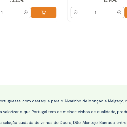
72,20€
13,90€
Quantidade
portugueses, com destaque para o Alvarinho de Monção e Melgaço, re
 valorizar o que Portugal tem de melhor: vinhos de qualidade, produ
eleção cuidada de vinhos do Douro, Dão, Alentejo, Bairrada, entre