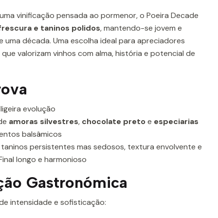
uma vinificação pensada ao pormenor, o Poeira Decade
rescura e taninos polidos
, mantendo-se jovem e
e uma década. Uma escolha ideal para apreciadores
que valorizam vinhos com alma, história e potencial de
rova
igeira evolução
 de
amoras silvestres
,
chocolate preto
e
especiarias
entos balsâmicos
 taninos persistentes mas sedosos, textura envolvente e
Final longo e harmonioso
ção Gastronómica
de intensidade e sofisticação: