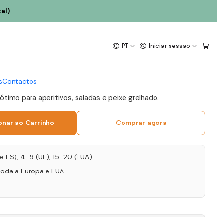
al)
al 2023 Lisboa Branco
PT
Iniciar sessão
s
Contactos
 ótimo para aperitivos, saladas e peixe grelhado.
onar ao Carrinho
Comprar agora
T e ES), 4–9 (UE), 15–20 (EUA)
toda a Europa e EUA