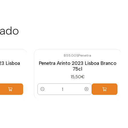
sado
B55.001
|
Penetra
23 Lisboa
Penetra Arinto 2023 Lisboa Branco
75cl
15,50€
Quantidade