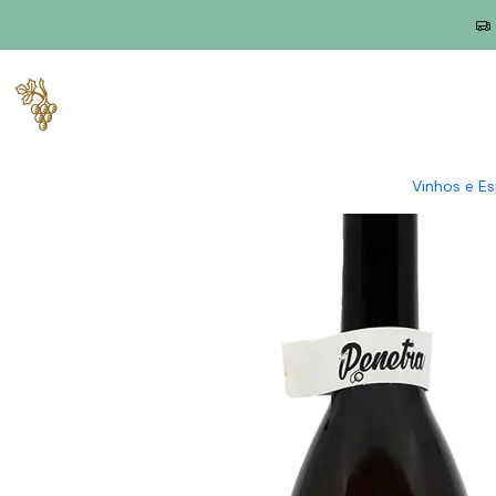
Início
Produtores
Lisboa
Penetra
Penetra Vital 2023 Lisbo
Vinhos e E