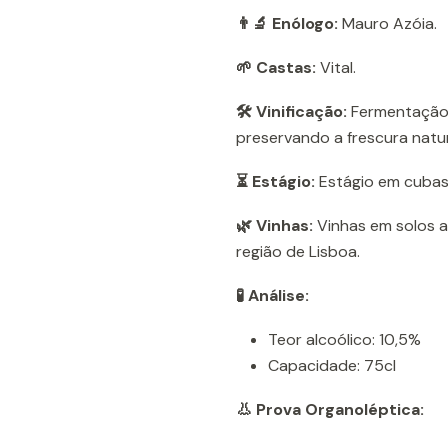
👨‍🔬 Enólogo:
Mauro Azóia.
🌱 Castas:
Vital.
🛠️ Vinificação:
Fermentação 
preservando a frescura natur
⏳ Estágio:
Estágio em cubas
🌿 Vinhas:
Vinhas em solos ar
região de Lisboa.
🧪 Análise:
Teor alcoólico: 10,5%
Capacidade: 75cl
👃 Prova Organoléptica: