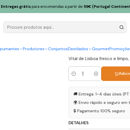
a Branco 75cl
Entregas grátis
para encomendas a partir de
59€ (Portugal Continent
Penetra Vit
75cl
|
spumantes
Produtores
Conjuntos
Destilados
Gourmet
Promoçõe
Vital de Lisboa fresco e limpo,
Adici
Quantidade
🚚 Entrega: 1–4 dias úteis (P
🌍 Envio rápido e seguro em 
🔒 Pagamento 100% seguro
DETALHES