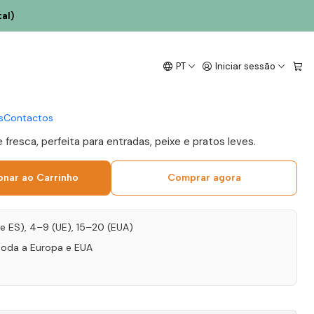
al)
vasia 2023 Lisboa
PT
Iniciar sessão
l
s
Contactos
 fresca, perfeita para entradas, peixe e pratos leves.
onar ao Carrinho
Comprar agora
T e ES), 4–9 (UE), 15–20 (EUA)
toda a Europa e EUA