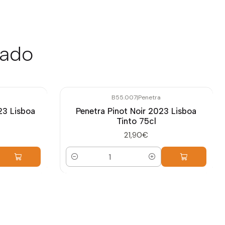
sado
B55.007
|
Penetra
23 Lisboa
Penetra Pinot Noir 2023 Lisboa
Tinto 75cl
21,90€
Quantidade