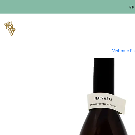
Início
Produtores
Lisboa
Penetra
Penetra Malvasia 2023 L
Vinhos e E