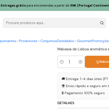
isboa Branco 75cl
Entregas grátis
para encomendas a partir de
59€ (Portugal Continent
Penetra Mal
Branco 75c
|
spumantes
Produtores
Conjuntos
Destilados
Gourmet
Promoçõe
Malvasia de Lisboa aromática e
Adici
Quantidade
🚚 Entrega: 1–4 dias úteis (P
🌍 Envio rápido e seguro em 
🔒 Pagamento 100% seguro
DETALHES