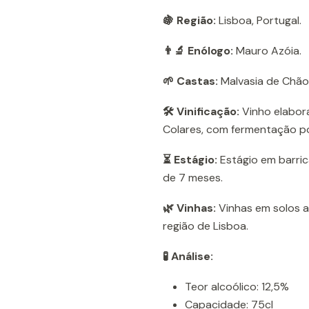
🍇 Região:
Lisboa, Portugal.
👨‍🔬 Enólogo:
Mauro Azóia.
🌱 Castas:
Malvasia de Chão 
🛠️ Vinificação:
Vinho elabora
Colares, com fermentação po
⏳ Estágio:
Estágio em barric
de 7 meses.
🌿 Vinhas:
Vinhas em solos ar
região de Lisboa.
🧪 Análise:
Teor alcoólico: 12,5%
Capacidade: 75cl