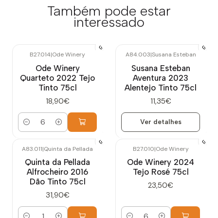
Também pode estar
interessado
B27.014
|
Ode Winery
A84.003
|
Susana Esteban
Esgotado
Ode Winery
Susana Esteban
Quarteto 2022 Tejo
Aventura 2023
Tinto 75cl
Alentejo Tinto 75cl
18,90€
11,35€
Ver detalhes
Quantidade
A83.011
|
Quinta da Pellada
B27.010
|
Ode Winery
Quinta da Pellada
Ode Winery 2024
Alfrocheiro 2016
Tejo Rosé 75cl
Dão Tinto 75cl
23,50€
31,90€