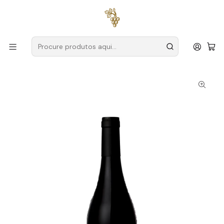
Entregas grátis
para encomendas a partir de
59€ (Portugal
Continental)
Início
Produtores
Tejo
ODE Winery
Ode Winery Única Touriga Nacional 2025 Tejo Tinto 75cl