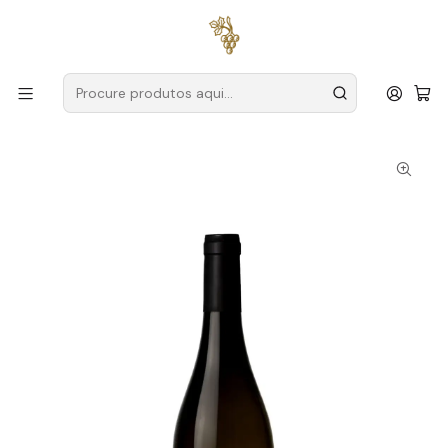
Entregas grátis
para encomendas a partir de
59€ (Portugal
Continental)
Início
Produtores
Tejo
ODE Winery
Ode Winery Arinto 2023 Tejo Branco 75cl