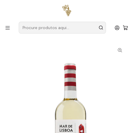
Entregas grátis
para encomendas a partir de
59€ (Portugal
Continental)
Início
Produtores
Lisboa
Quinta de Chocapalha
Mar de Lisboa 2023 Lisboa Branco 75cl