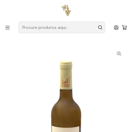
Entregas grátis
para encomendas a partir de
59€ (Portugal
Continental)
Início
Produtores
Vinho Verde
Encostas do Mouro
Encostas do Mouro Alvarinho Grande Escolha Maria de
Fátima 2022 Vinho Verde Branco 75cl