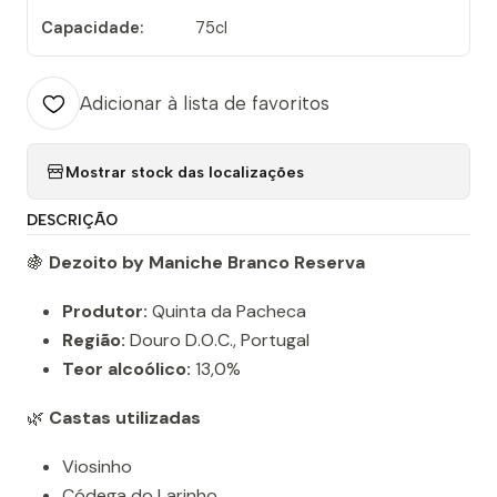
Capacidade:
75cl
Adicionar à lista de favoritos
Mostrar stock das localizações
DESCRIÇÃO
🍇
Dezoito by Maniche Branco Reserva
Produtor:
Quinta da Pacheca
Região:
Douro D.O.C., Portugal
Teor alcoólico:
13,0%
🌿
Castas utilizadas
Viosinho
Códega do Larinho