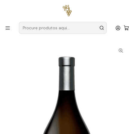
Entregas grátis
para encomendas a partir de
59€ (Portugal
Continental)
Início
Produtores
Douro
Dezoito by Maniche
Dezoito by Maniche Reserva 2023 Douro Branco 75cl