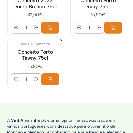
Conceito 2022
Conceito Porto
Douro Branco 75cl
Ruby 75cl
32,90€
15,90€
Quantidade
Quantidade
A53.017
|
Conceito
Conceito Porto
Tawny 75cl
15,90€
Quantidade
A
VinhAlvarinho.pt
é uma loja online especializada em
vinhos portugueses, com destaque para o Alvarinho de
Monção e Melgaço, reconhecido pela sua frescura, elegância