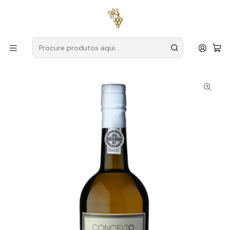
Entregas grátis
para encomendas a partir de
59€ (Portugal
Continental)
Início
Produtores
Douro
Conceito
Conceito Porto Branco 75cl