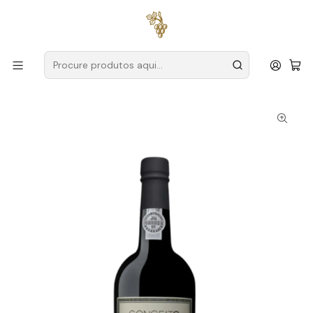
Entregas grátis
para encomendas a partir de
59€ (Portugal
Continental)
Início
Produtores
Douro
Conceito
Conceito Porto Branco 10 Anos 75cl