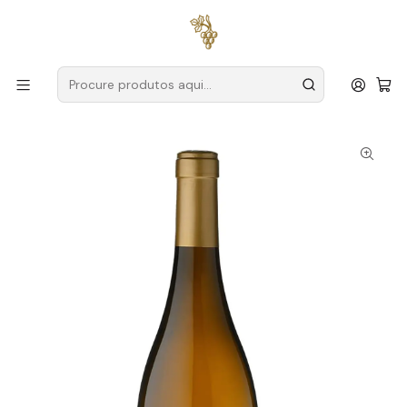
Entregas grátis
para encomendas a partir de
59€ (Portugal
Continental)
Início
Produtores
Douro
Colinas do Douro
Colinas do Douro Reserva Douro Branco 75cl