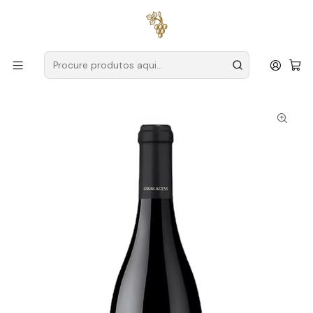
Entregas grátis
para encomendas a partir de
59€ (Portugal
Continental)
Início
Produtores
Beira Interior
Casas Altas
Casas Altas Touriga Nacional 2018 Beira Interior Tinto 75cl