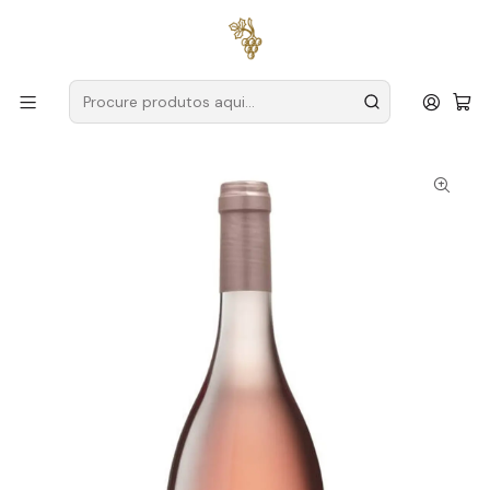
Entregas grátis
para encomendas a partir de
59€ (Portugal
Continental)
Início
Produtores
Lisboa
Casal Santa Maria
Casal Santa Maria Mar de Rosas Lisboa Rosé 75cl