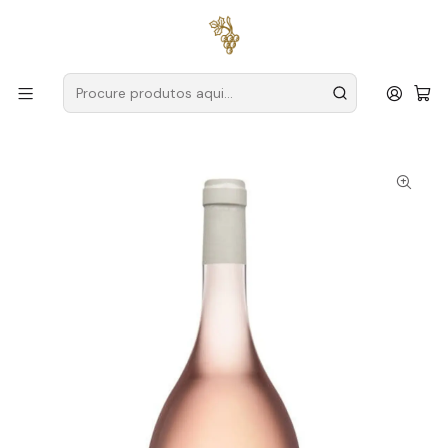
Entregas grátis
para encomendas a partir de
59€ (Portugal
Continental)
Início
Produtores
Lisboa
Casal Santa Maria
Casal Santa Maria 3000 Rosas Magnum 2020 Lisboa Rosé
1.5L