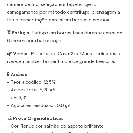
câmara de frio, seleção em tapete, ligeiro
esmagamento por método centrífugo, prensagem a
frio e fermentação parcial em barrica e em inox.
⏳ Estágio:
Estágio em borras finas durante cerca de
6 meses com bâtonnage.
🌿 Vinhas:
Parcelas do Casal Sta. Maria dedicadas a
rosé, em ambiente marítimo e de grande frescura.
🧪 Análise:
- Teor alcoólico: 12,5%
- Acidez total: 5,28 g/l
- pH: 3,32
- Açúcares residuais: <0,6 g/l
👃 Prova Organoléptica:
- Cor: Ténue cor salmão de aspeto brilhante.