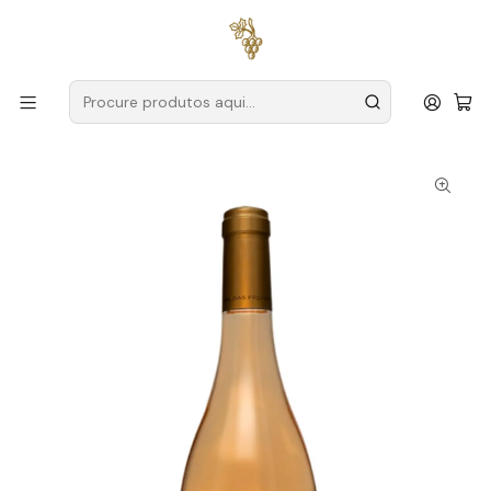
Entregas grátis
para encomendas a partir de
59€ (Portugal
Continental)
Início
Produtores
Tejo
Casal das Freiras
Casal das Freiras Reserva 2024 Tejo Rosé 75cl