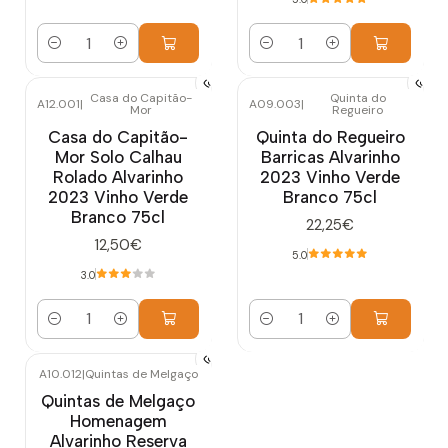
Quantidade
Quantidade
Casa do Capitão-
Quinta do
A12.001
|
A09.003
|
Mor
Regueiro
Casa do Capitão-
Quinta do Regueiro
Mor Solo Calhau
Barricas Alvarinho
Rolado Alvarinho
2023 Vinho Verde
2023 Vinho Verde
Branco 75cl
Branco 75cl
22,25€
12,50€
5.0
3.0
Quantidade
Quantidade
A10.012
|
Quintas de Melgaço
Esgotado
Quintas de Melgaço
Homenagem
Alvarinho Reserva