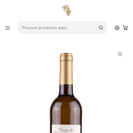
Entregas grátis
para encomendas a partir de
59€ (Portugal
Continental)
Início
Produtores
Vinho Verde
Casa do Capitão-Mor
Casa do Capitão-Mor Maceração Alvarinho Reserva 2022
Vinho Verde Branco 75cl