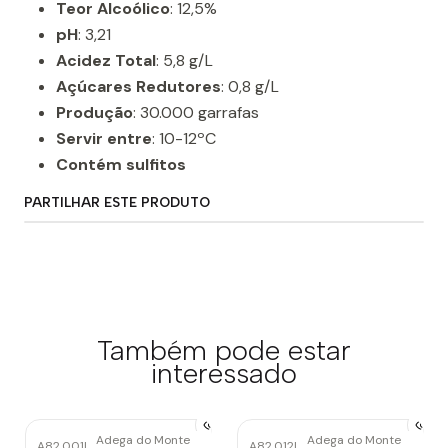
Teor Alcoólico
: 12,5%
pH
: 3,21
Acidez Total
: 5,8 g/L
Açúcares Redutores
: 0,8 g/L
Produção
: 30.000 garrafas
Servir entre
: 10-12ºC
Contém sulfitos
PARTILHAR ESTE PRODUTO
Também pode estar
interessado
Adega do Monte
Adega do Monte
A82.001
|
A82.012
|