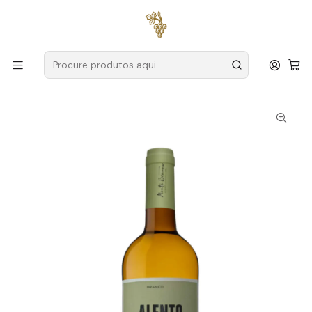
Entregas grátis
para encomendas a partir de
59€ (Portugal
Continental)
Início
Produtores
Alentejo
Adega do Monte Branco
Alento 2025 Alentejo Branco 75cl