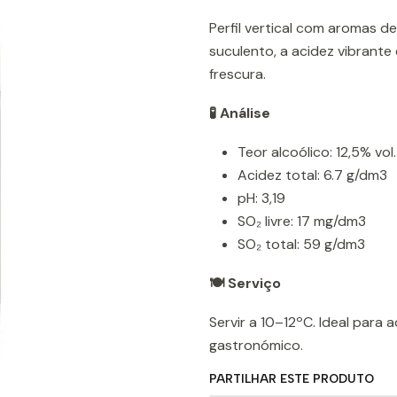
Perfil vertical com aromas d
suculento, a acidez vibrant
frescura.
🧪 Análise
Teor alcoólico: 12,5% vol.
Acidez total: 6.7 g/dm3
pH: 3,19
SO₂ livre: 17 mg/dm3
SO₂ total: 59 g/dm3
🍽️ Serviço
Servir a 10–12ºC. Ideal para
gastronómico.
PARTILHAR ESTE PRODUTO