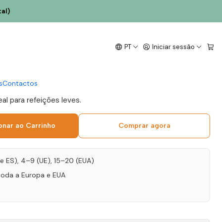
al)
 Monólogo Chardonnay
PT
Iniciar sessão
 Verde Branco 75cl
s
Contactos
eal para refeições leves.
onar ao Carrinho
Comprar agora
T e ES), 4–9 (UE), 15–20 (EUA)
toda a Europa e EUA