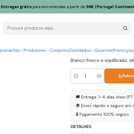
logo Chardonnay 2024 Vinho Verde Branco 75cl
Entregas grátis
para encomendas a partir de
59€ (Portugal Continent
A&D Wines
2024 Vinho
|
spumantes
Produtores
Conjuntos
Destilados
Gourmet
Promoçõe
Branco fresco e equilibrado, id
Adici
Quantidade
🚚 Entrega: 1–4 dias úteis (P
🌍 Envio rápido e seguro em 
🔒 Pagamento 100% seguro
DETALHES