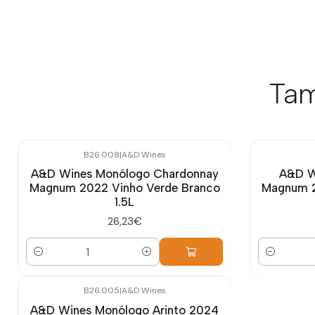
Tam
B26.008
|
A&D Wines
A&D Wines Monólogo Chardonnay
A&D W
Magnum 2022 Vinho Verde Branco
Magnum 2
1.5L
26,23€
Quantidade
Quantidade
B26.005
|
A&D Wines
A&D Wines Monólogo Arinto 2024