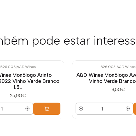
bém pode estar interes
B26.006
|
A&D Wines
B26.003
|
A&D Wines
ines Monólogo Arinto
A&D Wines Monólogo Av
022 Vinho Verde Branco
Vinho Verde Branco
1.5L
9,50€
25,90€
Quantidade