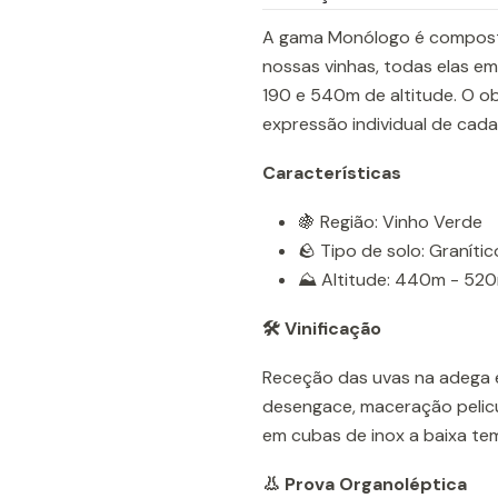
A gama Monólogo é composta
nossas vinhas, todas elas em
190 e 540m de altitude. O ob
expressão individual de cada
Características
🍇 Região: Vinho Verde
🪨 Tipo de solo: Granític
⛰️ Altitude: 440m - 52
🛠️ Vinificação
Receção das uvas na adega 
desengace, maceração pelic
em cubas de inox a baixa temp
👃 Prova Organoléptica