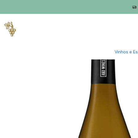
Início
Produtores
Vinho Verde
A&D Wines
A&D Wines Monó
Vinhos e E