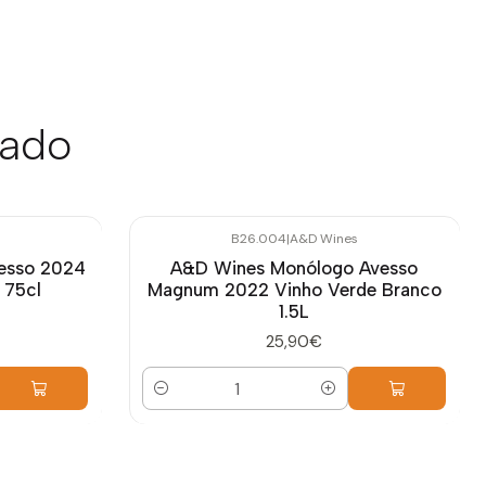
sado
B26.004
|
A&D Wines
esso 2024
A&D Wines Monólogo Avesso
 75cl
Magnum 2022 Vinho Verde Branco
1.5L
25,90€
Quantidade