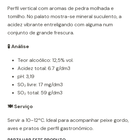
Perfil vertical com aromas de pedra molhada e
tomilho. No palato mostra-se mineral suculento, a
acidez vibrante entreligando com alguma num
conjunto de grande frescura.
🧪 Análise
Teor alcoólico: 12,5% vol.
Acidez total: 6.7 g/dm3
pH: 3,19
SO₂ livre: 17 mg/dm3
SO₂ total: 59 g/dm3
🍽️ Serviço
Servir a 10–12ºC. Ideal para acompanhar peixe gordo,
aves e pratos de perfil gastronómico.