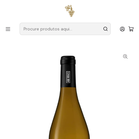
Entregas grátis
para encomendas a partir de
59€ (Portugal
Continental)
Início
Produtores
Vinho Verde
A&D Wines
A&D Wines Monólogo Chardonnay Magnum 2022 Vinho
Verde Branco 1.5L