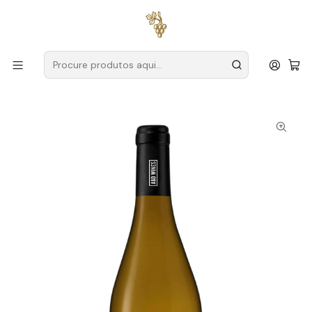
Entregas grátis
para encomendas a partir de
59€ (Portugal
Continental)
Início
Produtores
Vinho Verde
A&D Wines
A&D Wines Monólogo Avesso 2024 Vinho Verde Branco
75cl