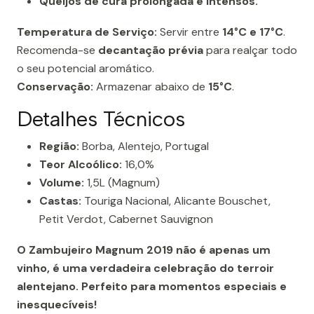
Queijos de cura prolongada e intensos.
Temperatura de Serviço:
Servir entre
14°C e 17°C
.
Recomenda-se
decantação prévia
para realçar todo
o seu potencial aromático.
Conservação:
Armazenar abaixo de
15°C
.
Detalhes Técnicos
Região:
Borba, Alentejo, Portugal
Teor Alcoólico:
16,0%
Volume:
1,5L (Magnum)
Castas:
Touriga Nacional, Alicante Bouschet,
Petit Verdot, Cabernet Sauvignon
O Zambujeiro Magnum 2019 não é apenas um
vinho, é uma verdadeira celebração do terroir
alentejano. Perfeito para momentos especiais e
inesquecíveis!