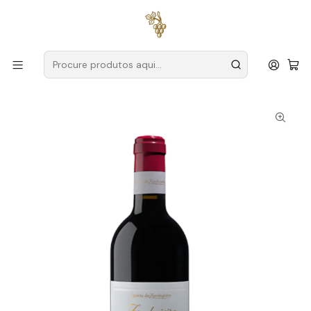
Entregas grátis
para encomendas a partir de
59€ (Portugal
Continental)
Início
Produtores
Alentejo
Quinta do Zambujeiro
Zambujeiro Magnum 2020 Alentejo Tinto 1,5L