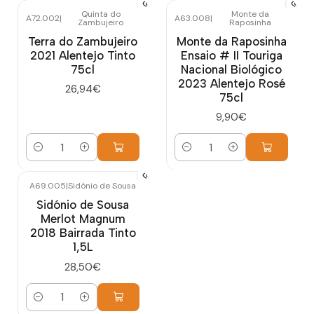
Quinta do
Monte da
A72.002
|
A63.008
|
Zambujeiro
Raposinha
Terra do Zambujeiro
Monte da Raposinha
2021 Alentejo Tinto
Ensaio # II Touriga
75cl
Nacional Biológico
2023 Alentejo Rosé
26,94€
75cl
9,90€
Quantidade
Quantidade
A69.005
|
Sidónio de Sousa
Sidónio de Sousa
Merlot Magnum
2018 Bairrada Tinto
1,5L
28,50€
Quantidade