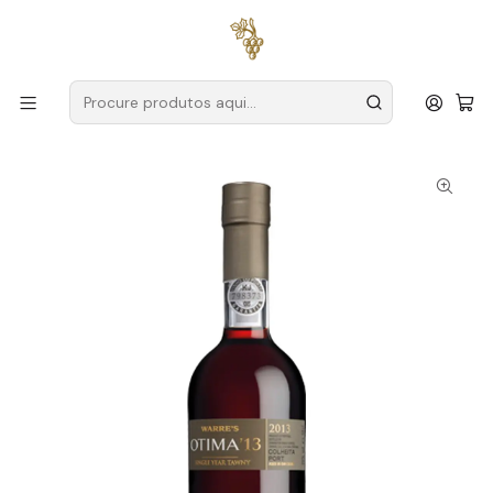
Entregas grátis
para encomendas a partir de
59€ (Portugal
Continental)
Início
Produtores
Douro
Warre's
Warre's Otima Colheita 2013 Porto 50cl