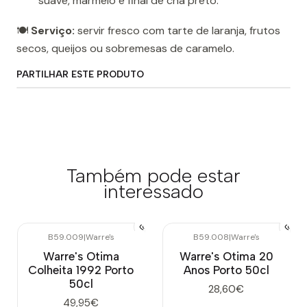
suave, marmelo e final de chá preto.
🍽️
Serviço:
servir fresco com tarte de laranja, frutos
secos, queijos ou sobremesas de caramelo.
PARTILHAR ESTE PRODUTO
Também pode estar
interessado
B59.009
|
Warre's
B59.008
|
Warre's
Warre's Otima
Warre's Otima 20
Colheita 1992 Porto
Anos Porto 50cl
50cl
28,60€
49,95€