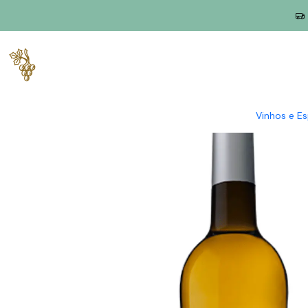
Início
Produtores
Trás-os-Montes
Valpaços Secret Spot
V
Vinhos e E