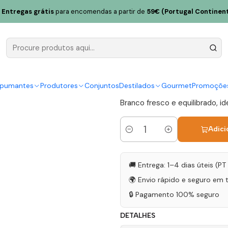
alpaços 2023 Trás-os-Montes Branco 75cl
Entregas grátis
para encomendas a partir de
59€ (Portugal Continent
Valpaços 2
Branco 75c
|
spumantes
Produtores
Conjuntos
Destilados
Gourmet
Promoçõe
Branco fresco e equilibrado, id
Adici
Quantidade
🚚 Entrega: 1–4 dias úteis (P
🌍 Envio rápido e seguro em 
🔒 Pagamento 100% seguro
DETALHES