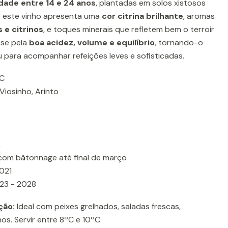
idade entre 14 e 24 anos
, plantadas em solos xistosos
a, este vinho apresenta uma
cor citrina brilhante
, aromas
s e citrinos
, e toques minerais que refletem bem o terroir
-se pela
boa acidez, volume e equilíbrio
, tornando-o
u para acompanhar refeições leves e sofisticadas.
C
Viosinho, Arinto
L
com bâtonnage até final de março
021
23 - 2028
ção:
Ideal com peixes grelhados, saladas frescas,
os. Servir entre 8ºC e 10ºC.