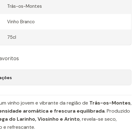
Trás-os-Montes
Vinho Branco
75cl
favoritos
zações
um vinho jovem e vibrante da região de
Trás-os-Montes
,
ensidade aromática e frescura equilibrada
. Produzido
ga do Larinho, Viosinho e Arinto
, revela-se seco,
 e refrescante.