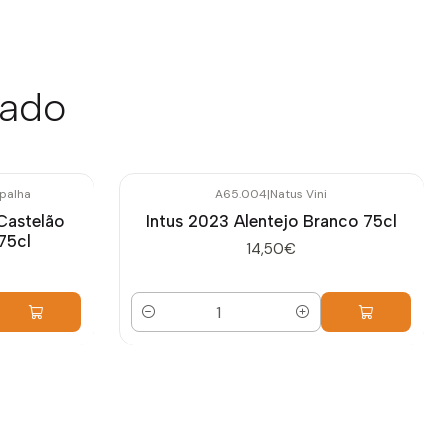
sado
palha
A65.004
|
Natus Vini
Castelão
Intus 2023 Alentejo Branco 75cl
75cl
14,50€
Quantidade