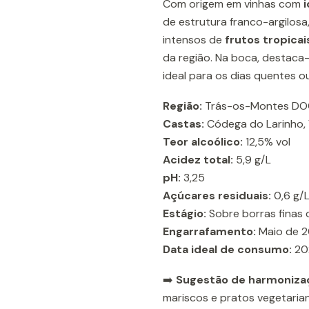
Com origem em vinhas com
de estrutura franco-argilos
intensos de
frutos tropicai
da região. Na boca, destaca
ideal para os dias quentes o
Região:
Trás-os-Montes DO
Castas:
Códega do Larinho, 
Teor alcoólico:
12,5% vol
Acidez total:
5,9 g/L
pH:
3,25
Açúcares residuais:
0,6 g/
Estágio:
Sobre borras finas 
Engarrafamento:
Maio de 2
Data ideal de consumo:
20
➡️
Sugestão de harmoniza
mariscos e pratos vegetarian