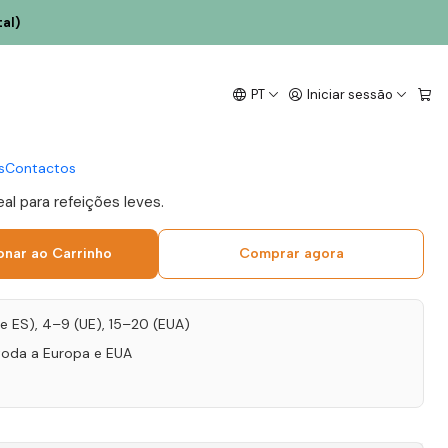
al)
023 Trás-os-Montes
PT
Iniciar sessão
l
s
Contactos
eal para refeições leves.
onar ao Carrinho
Comprar agora
T e ES), 4–9 (UE), 15–20 (EUA)
toda a Europa e EUA