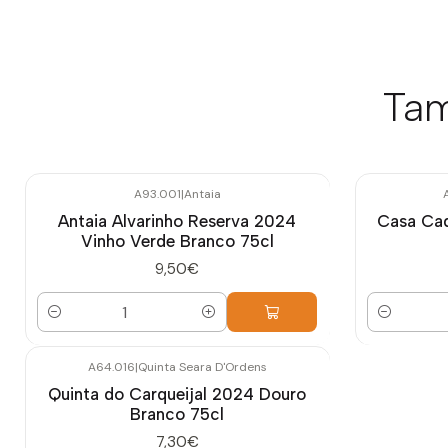
Tam
A93.001
|
Antaia
Antaia Alvarinho Reserva 2024
Casa Cad
Vinho Verde Branco 75cl
9,50€
Quantidade
Quantidade
A64.016
|
Quinta Seara D'Ordens
Quinta do Carqueijal 2024 Douro
Branco 75cl
7,30€