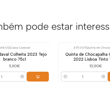
bém pode estar interes
A66.012
|
Casa Cadaval
A75.007
|
Quinta de Choca
aval Colheita 2023 Tejo
Quinta de Chocapalha 
branco 75cl
2022 Lisboa Tinto 
5,90€
10,90€
Quantidade