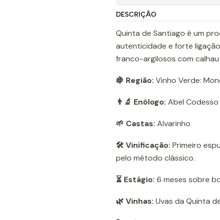
DESCRIÇÃO
Quinta de Santiago é um p
autenticidade e forte ligaçã
franco-argilosos com calhau
🍇 Região:
Vinho Verde: Mon
👨‍🔬 Enólogo:
Abel Codesso
🌱 Castas:
Alvarinho
🛠️ Vinificação:
Primeiro esp
pelo método clássico.
⏳ Estágio:
6 meses sobre bor
🌿 Vinhas:
Uvas da Quinta d