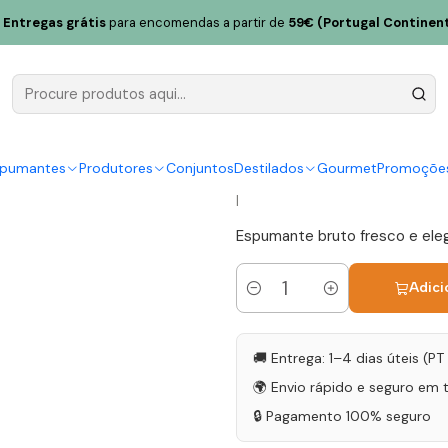
de Santiago Espumante Alvarinho Reserva Bruto 2023 Vinho Verde 
Entregas grátis
para encomendas a partir de
59€ (Portugal Continent
Quinta de 
Alvarinho R
Vinho Verd
spumantes
Produtores
Conjuntos
Destilados
Gourmet
Promoçõe
|
Espumante bruto fresco e elega
Adici
Quantidade
🚚 Entrega: 1–4 dias úteis (P
🌍 Envio rápido e seguro em 
🔒 Pagamento 100% seguro