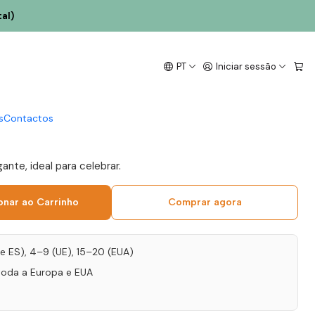
75cl
al)
Santiago Espumante
PT
Iniciar sessão
eserva Bruto 2023
e 75cl
s
Contactos
nte, ideal para celebrar.
onar ao Carrinho
Comprar agora
T e ES), 4–9 (UE), 15–20 (EUA)
toda a Europa e EUA