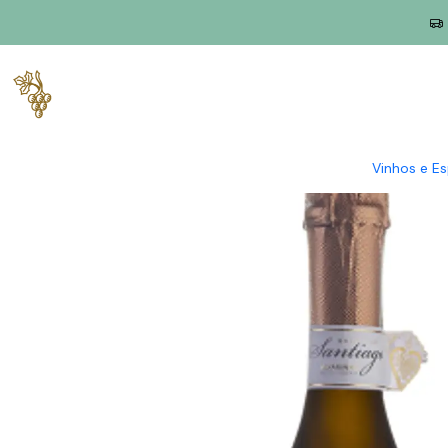
Início
Produtores
Vinho Verde
Quinta de Santiago
Quinta 
Vinhos e E