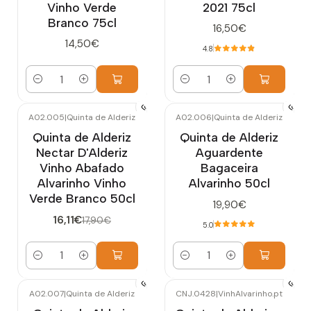
Vinho Verde
2021 75cl
Branco 75cl
16,50€
14,50€
4.8
Quantidade
Quantidade
A02.005
|
Quinta de Alderiz
A02.006
|
Quinta de Alderiz
-10%
DESCONTO
Quinta de Alderiz
Quinta de Alderiz
Nectar D'Alderiz
Aguardente
Vinho Abafado
Bagaceira
Alvarinho Vinho
Alvarinho 50cl
Verde Branco 50cl
19,90€
16,11€
17,90€
5.0
Quantidade
Quantidade
A02.007
|
Quinta de Alderiz
CNJ.0428
|
VinhAlvarinho.pt
-8%
DESCONTO
Esgotado