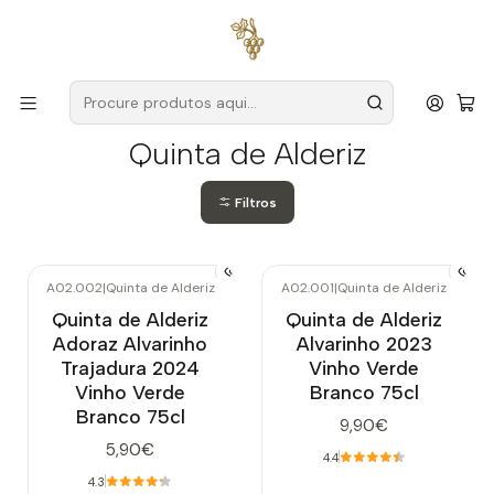
Entregas grátis
para encomendas a partir de
59€ (Portugal
Continental)
Início
Produtores
Vinho Verde
Quinta de Alderiz
Quinta de Alderiz
Filtros
A02.002
|
Quinta de Alderiz
A02.001
|
Quinta de Alderiz
Quinta de Alderiz
Quinta de Alderiz
Adoraz Alvarinho
Alvarinho 2023
Trajadura 2024
Vinho Verde
Vinho Verde
Branco 75cl
Branco 75cl
9,90€
5,90€
4.4
4.3