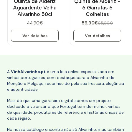
Quinta de Alderiz
Quinta de Alderiz -
Esgotado
Aguardente Velha
6 Garrafas 6
Alvarinho 50cl
Colheitas
44,90€
59,90€
65,00€
Ver detalhes
Ver detalhes
A
VinhAlvarinho.pt
é uma loja online especializada em
vinhos portugueses, com destaque para o Alvarinho de
Monção e Melgaço, reconhecido pela sua frescura, elegância
e autenticidade.
Mais do que uma garrafeira digital, somos um projeto
dedicado a valorizar o que Portugal tem de melhor: vinhos
de qualidade, produtores de referência e histórias únicas de
cada região.
No nosso catálogo encontra não só Alvarinho, mas também