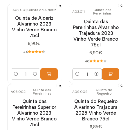
A02.001
|
Quinta de Alderiz
Quinta das
A03.011
|
Pereirinhas
Quinta de Alderiz
Quinta das
Alvarinho 2023
Pereirinhas Alvarinho
Vinho Verde Branco
Trajadura 2023
75cl
Vinho Verde Branco
9,90€
75cl
6,90€
4.4
4.0
Quantidade
Quantidade
Quinta das
Quinta do
A03.002
|
A09.005
|
Pereirinhas
Regueiro
Esgotado
Quinta das
Quinta do Regueiro
Pereirinhas Superior
Alvarinho Trajadura
Alvarinho 2023
2025 Vinho Verde
Vinho Verde Branco
Branco 75cl
75cl
6,85€