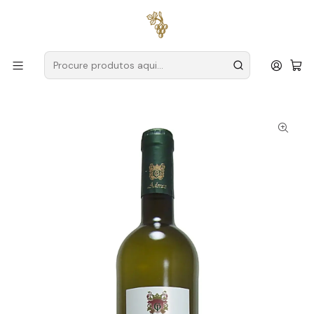
Entregas grátis
para encomendas a partir de
59€ (Portugal
Continental)
Início
Produtores
Vinho Verde
Quinta de Alderiz
Quinta de Alderiz Adoraz Alvarinho Trajadura 2024 Vinho
Verde Branco 75cl