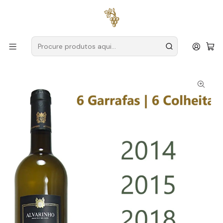
Entregas grátis
para encomendas a partir de
59€ (Portugal
Continental)
Início
Produtores
Vinho Verde
Quinta de Alderiz
Quinta de Alderiz - 6 Garrafas 6 Colheitas